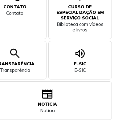
CONTATO
CURSO DE
ESPECIALIZAÇÃO EM
Contato
SERVIÇO SOCIAL
Biblioteca com vídeos
e livros
search
volume_up
RANSPARÊNCIA
E-SIC
Transparência
E-SIC
newspaper
NOTÍCIA
Notícia