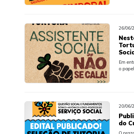
26/06/
Nest
Tort
Soci
Em entr
o pape
20/06/
Publ
do C
O prazo