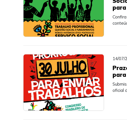
Soci
para
Confira
conteúd
14/07/
Praz
para
Submiss
oficial