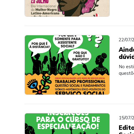
22/07/
Aind
dúvi
No est
questõ
15/07/
Edit