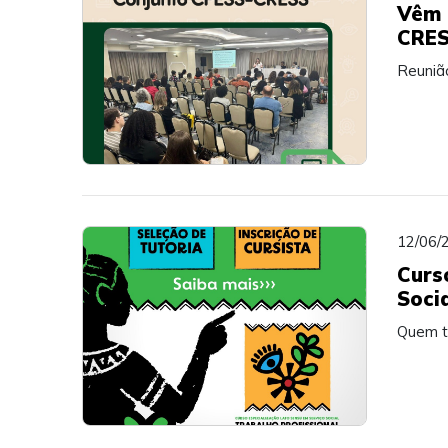
Vêm 
CRES
Reuniã
12/06/
Curs
Soci
Quem t