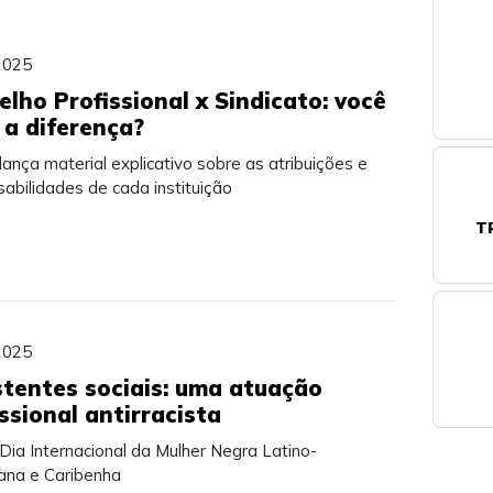
2025
elho Profissional x Sindicato: você
 a diferença?
ança material explicativo sobre as atribuições e
abilidades de cada instituição
T
2025
stentes sociais: uma atuação
ssional antirracista
Dia Internacional da Mulher Negra Latino-
ana e Caribenha