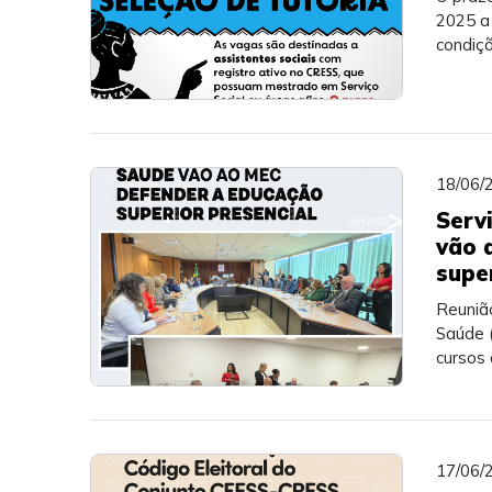
2025 a 
condiç
18/06/
Serv
vão 
supe
Reuniã
Saúde 
cursos
17/06/