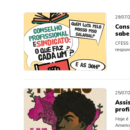
29/07/
Cons
sabe
CFESS l
respons
25/07/
Assi
profi
Hoje é 
Americ