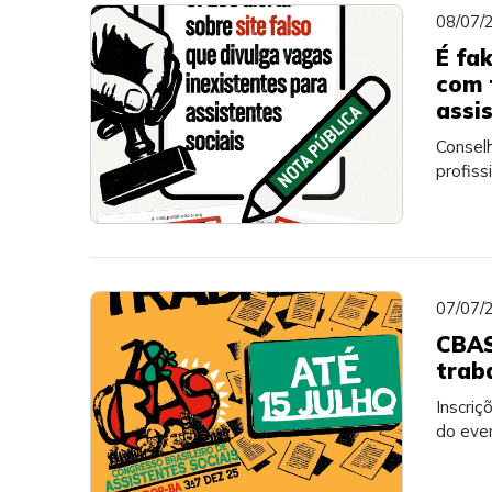
08/07/
É fa
com 
assi
Consel
profiss
07/07/
CBAS
trab
Inscri
do eve