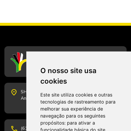
CFESS
Conselho Federal de Serviço Social
O nosso site usa
cookies
place
SHS Quadra 6, Bloco E, Complexo Brasil 21, 20º
Este site utiliza cookies e outras
Andar, Sala 2001 - CEP 70322-915 - Brasília/DF
tecnologias de rastreamento para
melhorar sua experiência de
navegação para os seguintes
propósitos:
para ativar a
phone
(61) 3223-1652 e (61) 98131-3801.
funcionalidade básica do site
,