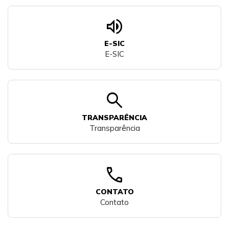
volume_up
E-SIC
E-SIC
search
TRANSPARÊNCIA
Transparência
call
CONTATO
Contato