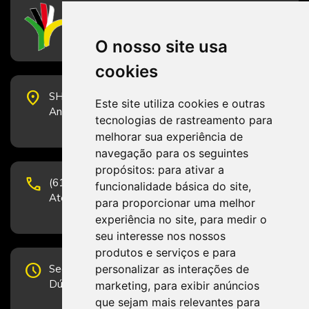
CFESS
Conselho Federal de Serviço Social
O nosso site usa
cookies
place
SHS Quadra 6, Bloco E, Complexo Brasil 21, 20º
Este site utiliza cookies e outras
Andar, Sala 2001 - CEP 70322-915 - Brasília/DF
tecnologias de rastreamento para
melhorar sua experiência de
navegação para os seguintes
propósitos:
para ativar a
phone
(61) 3223-1652 e (61) 98131-3801.
funcionalidade básica do site
,
Atendimento por telefone em horário comercial
para proporcionar uma melhor
experiência no site
,
para medir o
seu interesse nos nossos
produtos e serviços e para
schedule
personalizar as interações de
Segunda-feira a Sexta-feira de 12h às 19h.
Dúvidas e sugestões pelo Fale Conosco.
marketing
,
para exibir anúncios
que sejam mais relevantes para