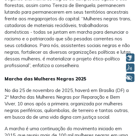
florestas, assim como Tereza de Benguela, permanecem
lutando para permanecerem em seus territórios ancestrais
frente aos megaprojetos do capital. “Mulheres negras trans,
catadoras de materiais recicláveis, trabalhadoras
domésticas - todas se juntam em marcha para denunciar o
racismo e o patriarcado que são pesadas correntes nos
seus cotidianos. Para nós, assistentes sociais negras e não
negras, fortalecer as diversas organizações políticas e lutas
Libras
dessas mulheres, é materializar o projeto ético-político
profissional”, enfatiza a conselheira.
Voz
+ Acessibilidade
Marcha das Mulheres Negras 2025
No dia 25 de novembro de 2025, haverá em Brasília (DF) a
2ª Marcha das Mulheres Negras por Reparação e Bem
Viver, 10 anos após a primeira, organizada por mulheres
negras periféricas, quilombolas, de terreiro e tantas outras,
em busca da de uma vida digna com justiça social.
A marcha é uma continuação do movimento iniciado em
2015, que reuniu mais de 100 mil mulheres negras em uma