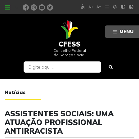
accessible
text_increase
text_decrease
menu
layers
contrast
contrast_rtl_off
PORTAIS
MENU
CFESS
Conselho Federal
de Serviço Social
Notícias
ASSISTENTES SOCIAIS: UMA
ATUAÇÃO PROFISSIONAL
ANTIRRACISTA