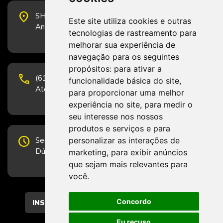
place
SHS Quadra 6, Bloco E, Complexo Brasil 21, 20º
Este site utiliza cookies e outras
Andar, Sala 2001 - CEP 70322-915 - Brasília/DF
tecnologias de rastreamento para
melhorar sua experiência de
navegação para os seguintes
propósitos:
para ativar a
phone
(61) 3223-1652 e (61) 98131-3801.
funcionalidade básica do site
,
Atendimento por telefone em horário comercial
para proporcionar uma melhor
experiência no site
,
para medir o
seu interesse nos nossos
produtos e serviços e para
schedule
personalizar as interações de
Segunda-feira a Sexta-feira de 12h às 19h.
Dúvidas e sugestões pelo Fale Conosco.
marketing
,
para exibir anúncios
que sejam mais relevantes para
você
.
Concordo
CADASTRAR
Eu recuso