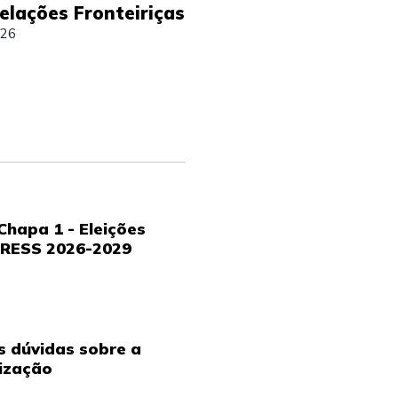
elações Fronteiriças
026
Um post compar
hapa 1 - Eleições
RESS 2026-2029
s dúvidas sobre a
ização