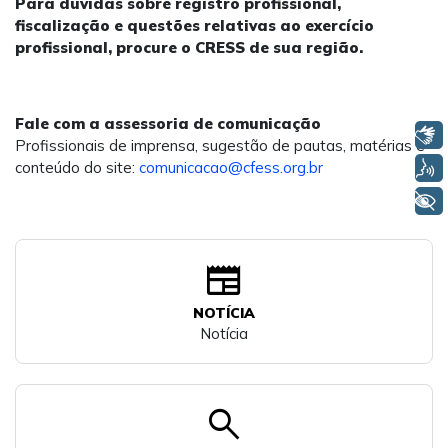
Para dúvidas sobre registro profissional,
fiscalização e questões relativas ao exercício
profissional, procure o CRESS de sua região.
Fale com a assessoria de comunicação
Libras
Profissionais de imprensa, sugestão de pautas, matérias e
Voz
conteúdo do site:
comunicacao@cfess.org.br
+ Acessibilidade
newspaper
NOTÍCIA
Notícia
search