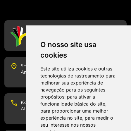
CFESS
Conselho Federal de Serviço Social
O nosso site usa
cookies
place
SHS Quadra 6, Bloco E, Complexo Brasil 21, 20º
Este site utiliza cookies e outras
Andar, Sala 2001 - CEP 70322-915 - Brasília/DF
tecnologias de rastreamento para
melhorar sua experiência de
navegação para os seguintes
propósitos:
para ativar a
phone
(61) 3223-1652 e (61) 98131-3801.
funcionalidade básica do site
,
Atendimento por telefone em horário comercial
para proporcionar uma melhor
experiência no site
,
para medir o
seu interesse nos nossos