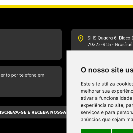
place
SHS Quadra 6, Bloco E
70322-915 - Brasília
O nosso site u
schedule
ento por telefone em
Segunda-feira a Sexta
Fale Conosco.
Este site utiliza cooki
melhorar sua experiên
ativar a funcionalidade
experiência no site
,
par
serviços e para person
anúncios que sejam ma