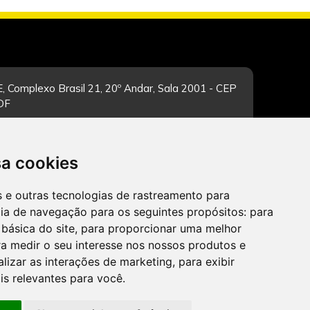
, Complexo Brasil 21, 20º Andar, Sala 2001 - CEP
/DF
sa cookies
-feira de 12h às 19h. Dúvidas e sugestões pelo
es e outras tecnologias de rastreamento para
cia de navegação para os seguintes propósitos:
para
 básica do site
,
para proporcionar uma melhor
a medir o seu interesse nos nossos produtos e
alizar as interações de marketing
,
para exibir
CADASTRAR
is relevantes para você
.