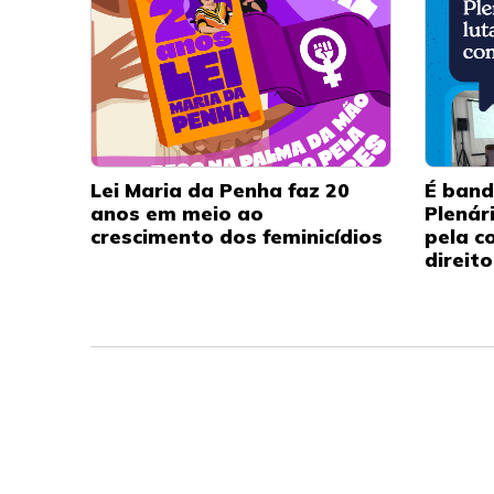
Lei Maria da Penha faz 20
É band
anos em meio ao
Plenár
crescimento dos feminicídios
pela c
direit