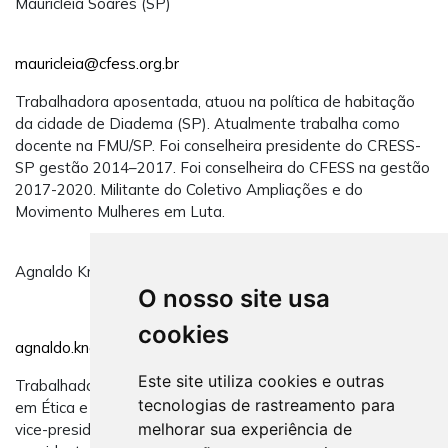
Mauricleia Soares (SP)
mauricleia@cfess.org.br
Trabalhadora aposentada, atuou na política de habitação
da cidade de Diadema (SP). Atualmente trabalha como
docente na FMU/SP. Foi conselheira presidente do CRESS-
SP gestão 2014–2017. Foi conselheira do CFESS na gestão
2017-2020. Militante do Coletivo Ampliações e do
Movimento Mulheres em Luta.
Agnaldo Knevitz (RS)
O nosso site usa
cookies
agnaldo.knevitz@cfess.org.br
Este site utiliza cookies e outras
Trabalhador do Suas e do SUS/Saúde Mental, especialista
tecnologias de rastreamento para
em Ética e Educação em Direitos Humanos pela UFRGS. Foi
melhorar sua experiência de
vice-presidente do CRESS-RS na gestão 2014-2017 e