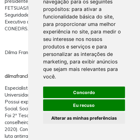
presidente na gestão 2017-2020. É membro do
navegação para os seguintes
FETSUAS/RS e da Frente Gaúcha em Defesa do Suas e da
propósitos:
para ativar a
Seguridade Social. Compõe a Coordenação Nacional e
funcionalidade básica do site
,
Executiva do FNTSUAS e é conselheiro do CEDICARS e
para proporcionar uma melhor
CONEDRS.
experiência no site
,
para medir o
seu interesse nos nossos
produtos e serviços e para
Dilma Franclin (BA)
personalizar as interações de
marketing
,
para exibir anúncios
que sejam mais relevantes para
dilmafranclin@cfess.org.br
você
.
Especialista em Serviço Social e Seguridade Social pela
Concordo
Universidade Católica de Ciências Econômicas da Bahia.
Possui experiência profissional na política de Assistência
Eu recuso
Social, Sociojurídico e na área da docência em Serviço Social.
Foi 2ª Tesoureira do CRESS-BA (2014-2017). Foi também
Alterar as minhas preferências
conselheira presidenta da gestão do mesmo CRESS (2017-
2020). Concentra seus estudos e militância na defesa da
luta antirracista e de gênero.