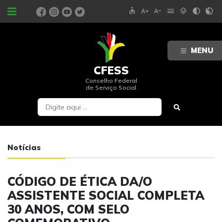
accessible
text_increase
text_decrease
menu
layers
contrast
contrast_rtl_off
PORTAIS
MENU
CFESS
Conselho Federal
de Serviço Social
Notícias
CÓDIGO DE ÉTICA DA/O
ASSISTENTE SOCIAL COMPLETA
30 ANOS, COM SELO