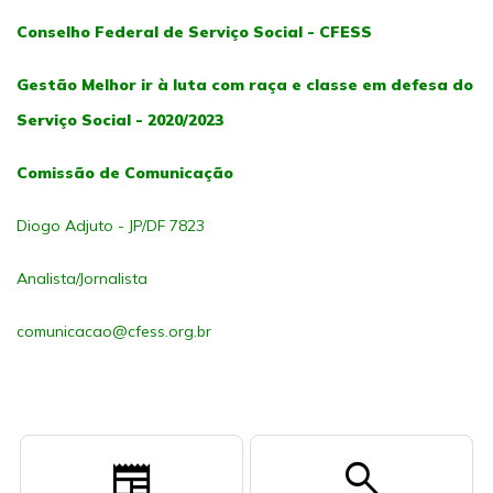
Conselho Federal de Serviço Social - CFESS
Gestão Melhor ir à luta com raça e classe em defesa do
Serviço Social - 2020/2023
Comissão de Comunicação
Diogo Adjuto - JP/DF 7823
Analista/Jornalista
comunicacao@cfess.org.br
newspaper
search