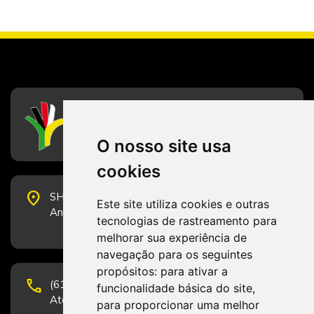
CFESS
Conselho Federal de Serviço Social
O nosso site usa
cookies
place
SHS Quadra 6, Bloco E, Complexo Brasil 21, 20º
Este site utiliza cookies e outras
Andar, Sala 2001 - CEP 70322-915 - Brasília/DF
tecnologias de rastreamento para
melhorar sua experiência de
navegação para os seguintes
propósitos:
para ativar a
phone
(61) 3223-1652 e (61) 98131-3801.
funcionalidade básica do site
,
Atendimento por telefone em horário comercial
para proporcionar uma melhor