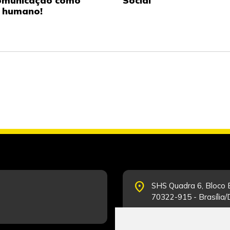
omunicação como
Social
o humano!
place
SHS Quadra 6, Bloco E
70322-915 - Brasília