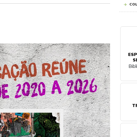
COL
ESP
S
Bib
T