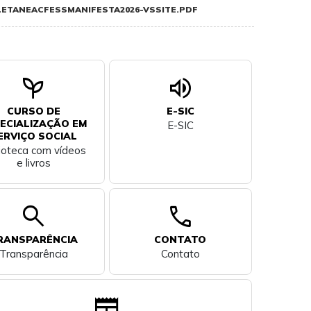
ETANEACFESSMANIFESTA2026-VSSITE.PDF
psychiatry
volume_up
CURSO DE
E-SIC
ECIALIZAÇÃO EM
E-SIC
ERVIÇO SOCIAL
lioteca com vídeos
e livros
search
call
RANSPARÊNCIA
CONTATO
Transparência
Contato
newspaper