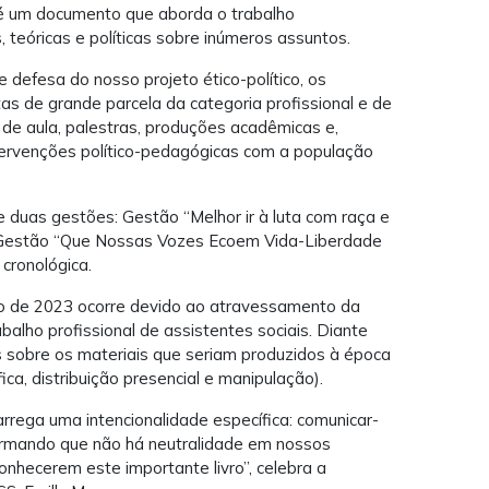
 é um documento que aborda o trabalho
s, teóricas e políticas sobre inúmeros assuntos.
 defesa do nosso projeto ético-político, os
s de grande parcela da categoria profissional e de
 de aula, palestras, produções acadêmicas e,
tervenções político-pedagógicas com a população
duas gestões: Gestão “Melhor ir à luta com raça e
e Gestão “Que Nossas Vozes Ecoem Vida-Liberdade
cronológica.
io de 2023 ocorre devido ao atravessamento da
alho profissional de assistentes sociais. Diante
s sobre os materiais que seriam produzidos à época
ica, distribuição presencial e manipulação).
arrega uma intencionalidade específica: comunicar-
firmando que não há neutralidade em nossos
hecerem este importante livro”, celebra a