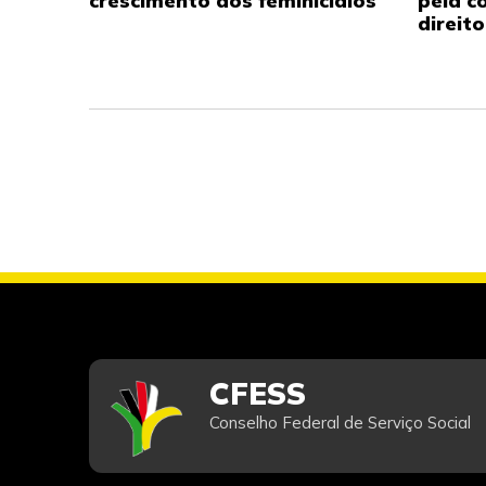
crescimento dos feminicídios
pela c
direit
CFESS
Conselho Federal de Serviço Social