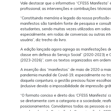
Vale destacar que o informativo “CFESS Manifesta”
profissional, as intervenções e contribuições técnica
“Constituindo memória e legado da nossa profissão e
manifestos são também fonte de pesquisa e consulta
estudantes, sendo muitas vezes utilizados em salas
especialmente, em rodas de conversas ou outras in
usuária”, diz trecho do livro.
A edição lançada agora agrega as manifestações de 
classe em defesa do Serviço Social” (2020-2023) 
(2023-2026)”, com os textos organizados em ordem 
A inserção dos “manifestos” de maio de 2020 a ma
pandemia mundial de Covid-19, especialmente no trab
daquela conjuntura, a gestão precisou fazer escolha
(inclusive devido a impossibilidade de impressão gráf
“O formato conciso e direto dos ‘CFESS Manifesta’ c
se diretamente com a categoria e a sociedade, rea
posicionamentos. Convidamos todas as pessoas a con