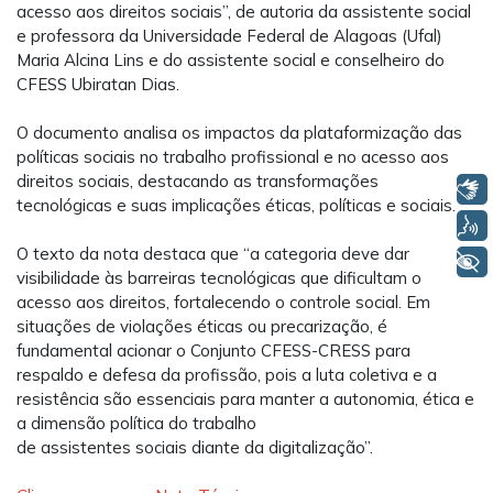
acesso aos direitos sociais”, de autoria da assistente social
e professora da Universidade Federal de Alagoas (Ufal)
Maria Alcina
Lins
e do assistente social e conselheiro do
CFESS Ubiratan Dias.
O
documento analisa os impactos da plataformização das
políticas sociais no trabalho profissional e no acesso aos
direitos sociais, destacando as transformações
Libras
tecnológicas e suas implicações éticas, políticas e sociais.
Voz
O texto da nota destaca que “a
categoria deve dar
+ Acessibilidade
visibilidade às barreiras tecnológicas que dificultam o
acesso aos direitos, fortalecendo o controle
social.
Em
situações de violações éticas ou precarização, é
fundamental acionar o
Conjunto
CFESS-CRESS para
respaldo e defesa da
profissão
, pois a
luta coletiva e a
resistência são essenciais para manter a autonomia, ética e
a dimensão política do trabalho
d
e
assistente
s
socia
is
diante da digitalização
”
.