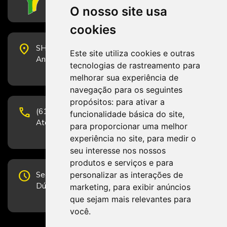
O nosso site usa
cookies
place
SHS Quadra 6, Bloco E, Complexo Brasil 21, 20º
Este site utiliza cookies e outras
Andar, Sala 2001 - CEP 70322-915 - Brasília/DF
tecnologias de rastreamento para
melhorar sua experiência de
navegação para os seguintes
propósitos:
para ativar a
phone
(61) 3223-1652 e (61) 98131-3801.
funcionalidade básica do site
,
Atendimento por telefone em horário comercial
para proporcionar uma melhor
experiência no site
,
para medir o
seu interesse nos nossos
produtos e serviços e para
schedule
personalizar as interações de
Segunda-feira a Sexta-feira de 12h às 19h.
Dúvidas e sugestões pelo Fale Conosco.
marketing
,
para exibir anúncios
que sejam mais relevantes para
você
.