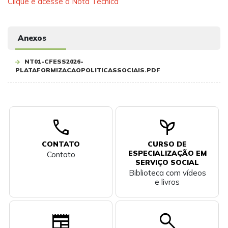
Clique e acesse a Nota Técnica
Anexos
NT01-CFESS2026-
PLATAFORMIZACAOPOLITICASSOCIAIS.PDF
call
psychiatry
CONTATO
CURSO DE
ESPECIALIZAÇÃO EM
Contato
SERVIÇO SOCIAL
Biblioteca com vídeos
e livros
newspaper
search