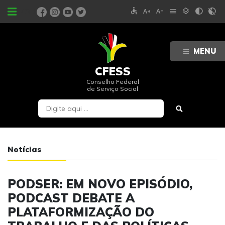
accessible
text_increase
text_decrease
menu
layers
contrast
contrast_rtl_off
PORTAIS
MENU
CFESS
Conselho Federal
de Serviço Social
Notícias
PODSER: EM NOVO EPISÓDIO,
PODCAST DEBATE A
PLATAFORMIZAÇÃO DO