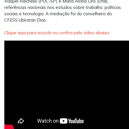
Raquel
Raichelis
(PUC-SP) e Maria Alcina Lins (U
fal
),
referências nacionais nos estudos sobre trabalho, políticas
sociais e tecnologia. A mediação foi do conselheiro do
CFESS Ubiratan
Dias
.
Clique aqui para assistir
ou confira pelo vídeo abaixo
: