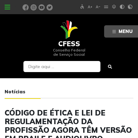
accessible
text_increase
text_decrease
menu
layers
contrast
contrast_rtl_off
PORTAIS
MENU
CFESS
Conselho Federal
de Serviço Social
Notícias
CÓDIGO DE ÉTICA E LEI DE
REGULAMENTAÇÃO DA
PROFISSÃO AGORA TÊM VERSÃO