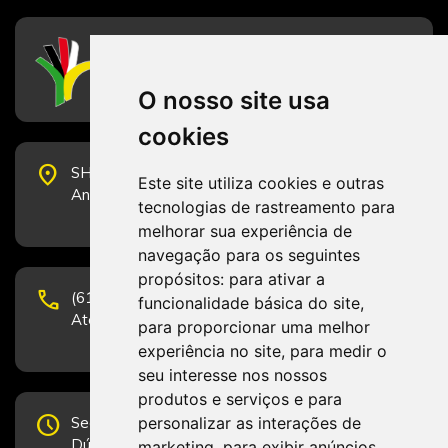
CFESS
Conselho Federal de Serviço Social
O nosso site usa
cookies
place
SHS Quadra 6, Bloco E, Complexo Brasil 21, 20º
Este site utiliza cookies e outras
Andar, Sala 2001 - CEP 70322-915 - Brasília/DF
tecnologias de rastreamento para
melhorar sua experiência de
navegação para os seguintes
propósitos:
para ativar a
phone
(61) 3223-1652 e (61) 98131-3801.
funcionalidade básica do site
,
Atendimento por telefone em horário comercial
para proporcionar uma melhor
experiência no site
,
para medir o
seu interesse nos nossos
produtos e serviços e para
schedule
personalizar as interações de
Segunda-feira a Sexta-feira de 12h às 19h.
Dúvidas e sugestões pelo Fale Conosco.
marketing
,
para exibir anúncios