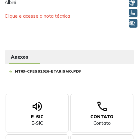
Albini.
Libras
Voz
Clique e acesse a nota técnica
+ Acessibilidade
Anexos
NT03-CFESS2026-ETARISMO.PDF
volume_up
call
E-SIC
CONTATO
E-SIC
Contato