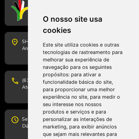
CFESS
Conselho Federal de Serviço Social
O nosso site usa
cookies
place
SHS Quadra 6, Bloco E, Complexo Brasil 21, 20º
Este site utiliza cookies e outras
Andar, Sala 2001 - CEP 70322-915 - Brasília/DF
tecnologias de rastreamento para
melhorar sua experiência de
navegação para os seguintes
propósitos:
para ativar a
phone
(61) 3223-1652 e (61) 98131-3801.
funcionalidade básica do site
,
Atendimento por telefone em horário comercial
para proporcionar uma melhor
experiência no site
,
para medir o
seu interesse nos nossos
produtos e serviços e para
schedule
personalizar as interações de
Segunda-feira a Sexta-feira de 12h às 19h.
Dúvidas e sugestões pelo Fale Conosco.
marketing
,
para exibir anúncios
que sejam mais relevantes para