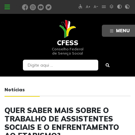
accessible
text_increase
text_decrease
menu
layers
contrast
contrast_rtl_off
PORTAIS
MENU
CFESS
Conselho Federal
de Serviço Social
Notícias
QUER SABER MAIS SOBRE O
TRABALHO DE ASSISTENTES
SOCIAIS E O ENFRENTAMENTO