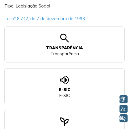
Tipo: Legislação Social
Lei n.º 8.742, de 7 de dezembro de 1993
search
TRANSPARÊNCIA
Transparência
volume_up
E-SIC
E-SIC
Libras
Voz
psychiatry
+ Acessibilidade