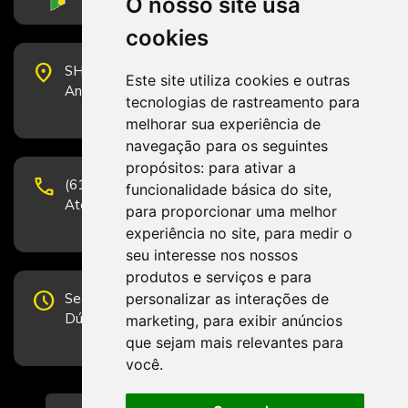
O nosso site usa
cookies
place
SHS Quadra 6, Bloco E, Complexo Brasil 21, 20º
Este site utiliza cookies e outras
Andar, Sala 2001 - CEP 70322-915 - Brasília/DF
tecnologias de rastreamento para
melhorar sua experiência de
navegação para os seguintes
propósitos:
para ativar a
phone
(61) 3223-1652 e (61) 98131-3801.
funcionalidade básica do site
,
Atendimento por telefone em horário comercial
para proporcionar uma melhor
experiência no site
,
para medir o
seu interesse nos nossos
produtos e serviços e para
schedule
personalizar as interações de
Segunda-feira a Sexta-feira de 12h às 19h.
Dúvidas e sugestões pelo Fale Conosco.
marketing
,
para exibir anúncios
que sejam mais relevantes para
você
.