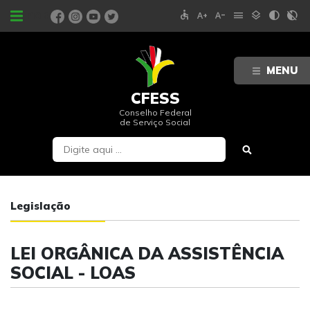
accessible
text_increase
text_decrease
menu
layers
contrast
contrast_rtl_off
PORTAIS
MENU
CFESS
Conselho Federal
de Serviço Social
Legislação
LEI ORGÂNICA DA ASSISTÊNCIA
SOCIAL - LOAS