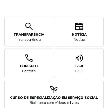
search
newspaper
TRANSPARÊNCIA
NOTÍCIA
Transparência
Notícia
call
volume_up
CONTATO
E-SIC
Contato
E-SIC
psychiatry
CURSO DE ESPECIALIZAÇÃO EM SERVIÇO SOCIAL
Biblioteca com vídeos e livros