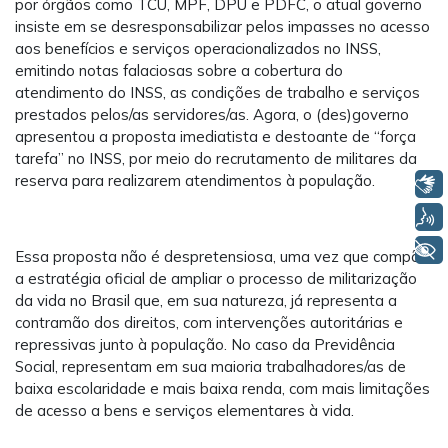
por órgãos como TCU, MPF, DPU e PDFC, o atual governo
insiste em se desresponsabilizar pelos impasses no acesso
aos benefícios e serviços operacionalizados no INSS,
emitindo notas falaciosas sobre a cobertura do
atendimento do INSS, as condições de trabalho e serviços
prestados pelos/as servidores/as. Agora, o (des)governo
apresentou a proposta imediatista e destoante de “força
tarefa” no INSS, por meio do recrutamento de militares da
reserva para realizarem atendimentos à população.
Libras
Voz
+ Acessibilidade
Essa proposta não é despretensiosa, uma vez que compõe
a estratégia oficial de ampliar o processo de militarização
da vida no Brasil que, em sua natureza, já representa a
contramão dos direitos, com intervenções autoritárias e
repressivas junto à população. No caso da Previdência
Social, representam em sua maioria trabalhadores/as de
baixa escolaridade e mais baixa renda, com mais limitações
de acesso a bens e serviços elementares à vida.