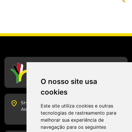
CFESS
Conselho Federal de Serviço Social
O nosso site usa
cookies
place
SHS Quadra 6, Bloco E, Complexo Brasil 21, 20º
Este site utiliza cookies e outras
Andar, Sala 2001 - CEP 70322-915 - Brasília/DF
tecnologias de rastreamento para
melhorar sua experiência de
navegação para os seguintes