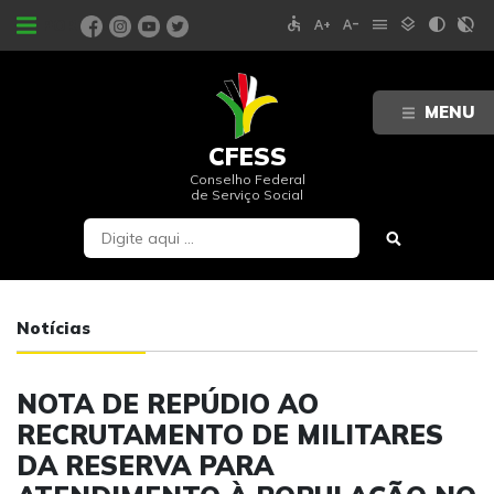
accessible
text_increase
text_decrease
menu
layers
contrast
contrast_rtl_off
PORTAIS
MENU
CFESS
Conselho Federal
de Serviço Social
Notícias
NOTA DE REPÚDIO AO
RECRUTAMENTO DE MILITARES
DA RESERVA PARA