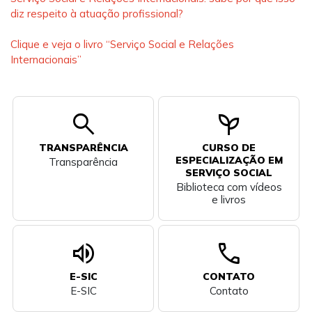
diz respeito à atuação profissional?
Clique e veja o livro “Serviço Social e Relações
Internacionais”
search
psychiatry
TRANSPARÊNCIA
CURSO DE
ESPECIALIZAÇÃO EM
Transparência
SERVIÇO SOCIAL
Biblioteca com vídeos
e livros
volume_up
call
E-SIC
CONTATO
E-SIC
Contato