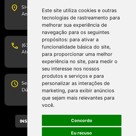
place
SHS Quadra 6, Bloco E, Complexo Brasil 21, 20º
Este site utiliza cookies e outras
Andar, Sala 2001 - CEP 70322-915 - Brasília/DF
tecnologias de rastreamento para
melhorar sua experiência de
navegação para os seguintes
propósitos:
para ativar a
phone
(61) 3223-1652 e (61) 98131-3801.
funcionalidade básica do site
,
Atendimento por telefone em horário comercial
para proporcionar uma melhor
experiência no site
,
para medir o
seu interesse nos nossos
produtos e serviços e para
schedule
personalizar as interações de
Segunda-feira a Sexta-feira de 12h às 19h.
Dúvidas e sugestões pelo Fale Conosco.
marketing
,
para exibir anúncios
que sejam mais relevantes para
você
.
Concordo
CADASTRAR
Eu recuso