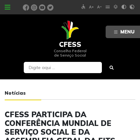
accessible
text_increase
text_decrease
menu
layers
contrast
contrast_rtl_off
PORTAIS
MENU
CFESS
Conselho Federal
de Serviço Social
Notícias
CFESS PARTICIPA DA
CONFERÊNCIA MUNDIAL DE
SERVIÇO SOCIAL E DA