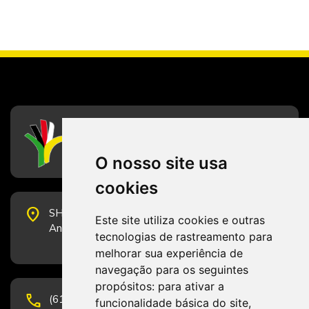
CFESS
Conselho Federal de Serviço Social
O nosso site usa
cookies
place
SHS Quadra 6, Bloco E, Complexo Brasil 21, 20º
Este site utiliza cookies e outras
Andar, Sala 2001 - CEP 70322-915 - Brasília/DF
tecnologias de rastreamento para
melhorar sua experiência de
navegação para os seguintes
propósitos:
para ativar a
phone
(61) 3223-1652 e (61) 98131-3801.
funcionalidade básica do site
,