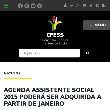
accessible
text_increase
text_decrease
menu
layers
contrast
contrast_rtl_off
PORTAIS
MENU
CFESS
Conselho Federal
de Serviço Social
Notícias
AGENDA ASSISTENTE SOCIAL
2015 PODERÁ SER ADQUIRIDA A
PARTIR DE JANEIRO