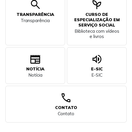
search
psychiatry
TRANSPARÊNCIA
CURSO DE
ESPECIALIZAÇÃO EM
Transparência
SERVIÇO SOCIAL
Biblioteca com vídeos
e livros
newspaper
volume_up
NOTÍCIA
E-SIC
Notícia
E-SIC
call
CONTATO
Contato