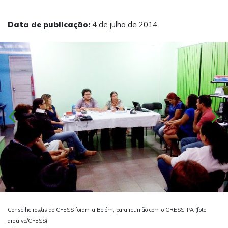
Data de publicação:
4 de julho de 2014
chevron_left
chevron_right
Conselheiros/as do CFESS foram a Belém, para reunião com o CRESS-PA (foto:
arquivo/CFESS)