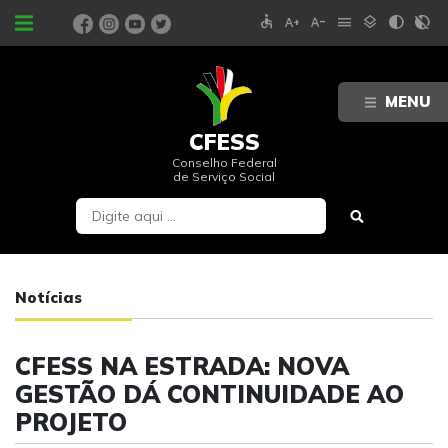
accessible
text_increase
text_decrease
menu
layers
contrast
contrast_rtl_off
PORTAIS
MENU
CFESS
Conselho Federal
de Serviço Social
Notícias
CFESS NA ESTRADA: NOVA
GESTÃO DÁ CONTINUIDADE AO
PROJETO