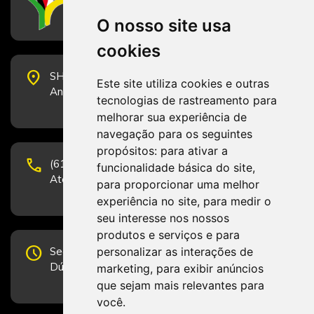
Conselho Federal de Serviço Social
O nosso site usa
cookies
place
SHS Quadra 6, Bloco E, Complexo Brasil 21, 20º
Este site utiliza cookies e outras
Andar, Sala 2001 - CEP 70322-915 - Brasília/DF
tecnologias de rastreamento para
melhorar sua experiência de
navegação para os seguintes
propósitos:
para ativar a
phone
(61) 3223-1652 e (61) 98131-3801.
funcionalidade básica do site
,
Atendimento por telefone em horário comercial
para proporcionar uma melhor
experiência no site
,
para medir o
seu interesse nos nossos
produtos e serviços e para
schedule
personalizar as interações de
Segunda-feira a Sexta-feira de 12h às 19h.
Dúvidas e sugestões pelo Fale Conosco.
marketing
,
para exibir anúncios
que sejam mais relevantes para
você
.