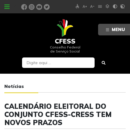
accessible
text_increase
text_decrease
menu
layers
contrast
contrast_rtl_off
PORTAIS
MENU
CFESS
Conselho Federal
de Serviço Social
Notícias
CALENDÁRIO ELEITORAL DO
CONJUNTO CFESS-CRESS TEM
NOVOS PRAZOS