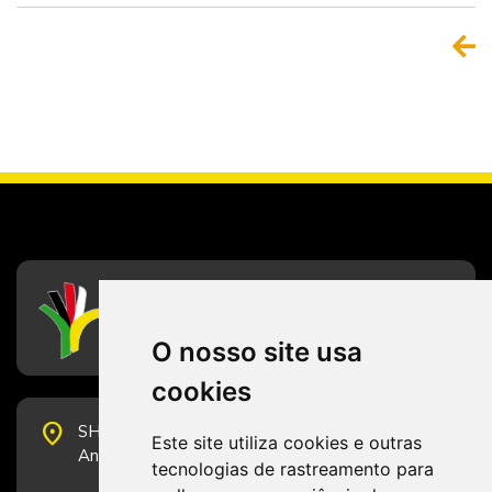
CFESS
Conselho Federal de Serviço Social
O nosso site usa
cookies
place
SHS Quadra 6, Bloco E, Complexo Brasil 21, 20º
Este site utiliza cookies e outras
Andar, Sala 2001 - CEP 70322-915 - Brasília/DF
tecnologias de rastreamento para