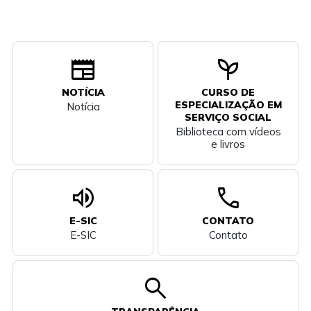
newspaper
psychiatry
NOTÍCIA
CURSO DE
ESPECIALIZAÇÃO EM
Notícia
SERVIÇO SOCIAL
Biblioteca com vídeos
e livros
volume_up
call
E-SIC
CONTATO
E-SIC
Contato
search