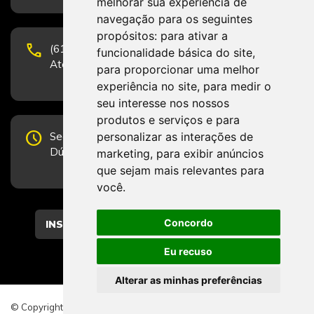
melhorar sua experiência de
navegação para os seguintes
propósitos:
para ativar a
phone
(61) 3223-1652 e (61) 98131-3801.
funcionalidade básica do site
,
Atendimento por telefone em horário comercial
para proporcionar uma melhor
experiência no site
,
para medir o
seu interesse nos nossos
produtos e serviços e para
schedule
personalizar as interações de
Segunda-feira a Sexta-feira de 12h às 19h.
Dúvidas e sugestões pelo Fale Conosco.
marketing
,
para exibir anúncios
que sejam mais relevantes para
você
.
Concordo
CADASTRAR
Eu recuso
Alterar as minhas preferências
© Copyright 2026 - Direitos reservados ao CFESS