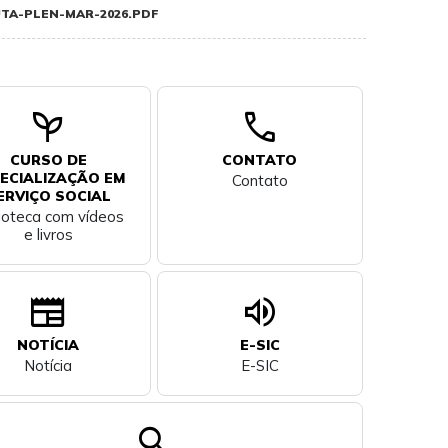
TA-PLEN-MAR-2026.PDF
psychiatry
call
CURSO DE
CONTATO
ECIALIZAÇÃO EM
Contato
ERVIÇO SOCIAL
lioteca com vídeos
e livros
newspaper
volume_up
NOTÍCIA
E-SIC
Notícia
E-SIC
search