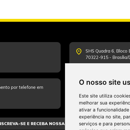
place
SHS Quadra 6, Bloco E
70322-915 - Brasília
O nosso site u
schedule
ento por telefone em
Segunda-feira a Sexta
Fale Conosco.
Este site utiliza cooki
melhorar sua experiên
ativar a funcionalidade
experiência no site
,
par
serviços e para person