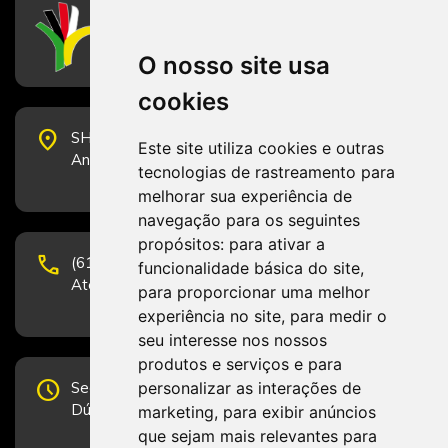
CFESS
Conselho Federal de Serviço Social
O nosso site usa
cookies
place
SHS Quadra 6, Bloco E, Complexo Brasil 21, 20º
Este site utiliza cookies e outras
Andar, Sala 2001 - CEP 70322-915 - Brasília/DF
tecnologias de rastreamento para
melhorar sua experiência de
navegação para os seguintes
propósitos:
para ativar a
phone
(61) 3223-1652 e (61) 98131-3801.
funcionalidade básica do site
,
Atendimento por telefone em horário comercial
para proporcionar uma melhor
experiência no site
,
para medir o
seu interesse nos nossos
produtos e serviços e para
schedule
personalizar as interações de
Segunda-feira a Sexta-feira de 12h às 19h.
Dúvidas e sugestões pelo Fale Conosco.
marketing
,
para exibir anúncios
que sejam mais relevantes para