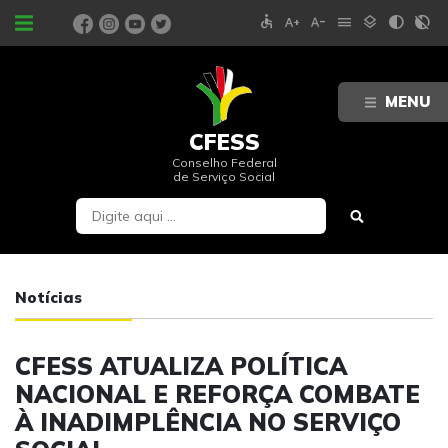
accessible
text_increase
text_decrease
menu
layers
contrast
contrast_rtl_off
PORTAIS
MENU
CFESS
Conselho Federal
de Serviço Social
Notícias
CFESS ATUALIZA POLÍTICA
NACIONAL E REFORÇA COMBATE
À INADIMPLÊNCIA NO SERVIÇO