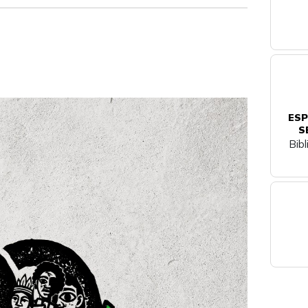
ESP
S
Bib