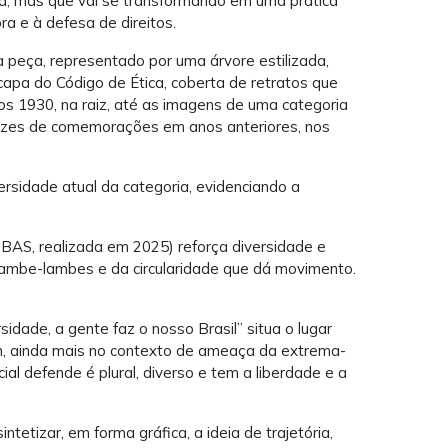
a, mas que vai se transformando em uma prática
ora e à defesa de direitos.
a peça, representado por uma árvore estilizada,
 capa do Código de Ética, coberta de retratos que
nos 1930, na raiz, até as imagens de uma categoria
rtazes de comemorações em anos anteriores, nos
versidade atual da categoria, evidenciando a
CBAS, realizada em 2025) reforça diversidade e
lambe-lambes e da circularidade que dá movimento.
idade, a gente faz o nosso Brasil” situa o lugar
m, ainda mais no contexto de ameaça da extrema-
cial defende é plural, diverso e tem a liberdade e a
tetizar, em forma gráfica, a ideia de trajetória,