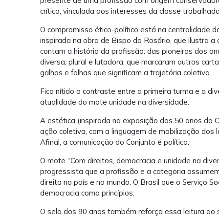
presente de uma profissão com origem conservador
crítica, vinculada aos interesses da classe trabalhad
O compromisso ético-político está na centralidade d
inspirada na obra de Bispo do Rosário, que ilustra a
contam a história da profissão: das pioneiras dos a
diversa, plural e lutadora, que marcaram outros ca
galhos e folhas que significam a trajetória coletiva.
Fica nítido o contraste entre a primeira turma e a di
atualidade do mote unidade na diversidade.
A estética (inspirada na exposição dos 50 anos do 
ação coletiva, com a linguagem de mobilização dos 
Afinal, a comunicação do Conjunto é política.
O mote “Com direitos, democracia e unidade na divers
progressista que a profissão e a categoria assume
direita no país e no mundo. O Brasil que o Serviço So
democracia como princípios.
O selo dos 90 anos também reforça essa leitura ao sin