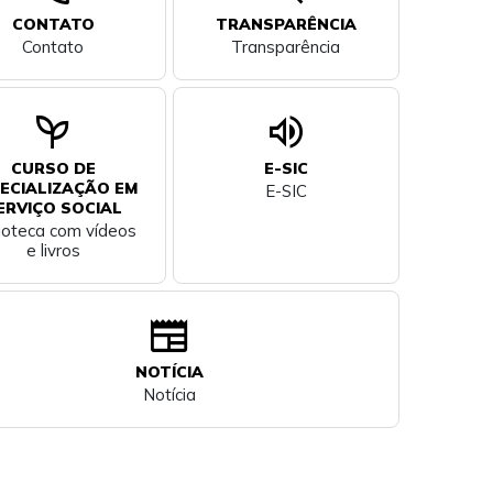
CONTATO
TRANSPARÊNCIA
Contato
Transparência
psychiatry
volume_up
CURSO DE
E-SIC
ECIALIZAÇÃO EM
E-SIC
ERVIÇO SOCIAL
lioteca com vídeos
e livros
newspaper
NOTÍCIA
Notícia