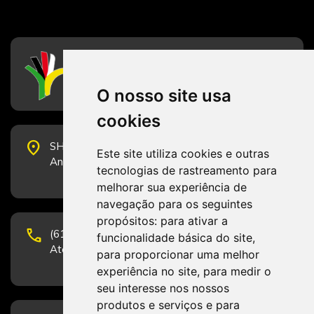
CFESS
Conselho Federal de Serviço Social
O nosso site usa
cookies
place
SHS Quadra 6, Bloco E, Complexo Brasil 21, 20º
Este site utiliza cookies e outras
Andar, Sala 2001 - CEP 70322-915 - Brasília/DF
tecnologias de rastreamento para
melhorar sua experiência de
navegação para os seguintes
propósitos:
para ativar a
phone
(61) 3223-1652 e (61) 98131-3801.
funcionalidade básica do site
,
Atendimento por telefone em horário comercial
para proporcionar uma melhor
experiência no site
,
para medir o
seu interesse nos nossos
produtos e serviços e para