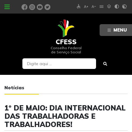
accessible
text_increase
text_decrease
menu
layers
contrast
contrast_rtl_off
PORTAIS
MENU
CFESS
Conselho Federal
de Serviço Social
Notícias
1º DE MAIO: DIA INTERNACIONAL
DAS TRABALHADORAS E
TRABALHADORES!