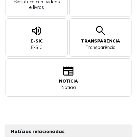
Biblioteca com vídeos
e livros
volume_up
search
E-SIC
TRANSPARÊNCIA
E-SIC
Transparência
newspaper
NOTÍCIA
Notícia
Notícias relacionadas