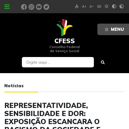
accessible
text_increase
text_decrease
menu
layers
contrast
contrast_rtl_off
PORTAIS
MENU
CFESS
Conselho Federal
de Serviço Social
Notícias
REPRESENTATIVIDADE,
SENSIBILIDADE E DOR:
EXPOSIÇÃO ESCANCARA O