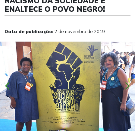
RACISMO DA SOCIEDADE E
ENALTECE O POVO NEGRO!
Data de publicação:
2 de novembro de 2019
chevron_left
chevron_right