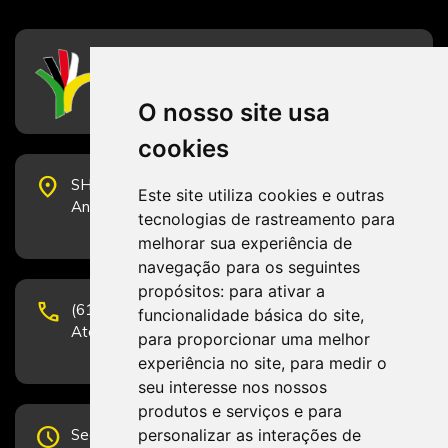
CFESS
Conselho Federal de Serviço Social
O nosso site usa
cookies
place
SHS Quadra 6, Bloco E, Complexo Brasil 21, 20º
Este site utiliza cookies e outras
Andar, Sala 2001 - CEP 70322-915 - Brasília/DF
tecnologias de rastreamento para
melhorar sua experiência de
navegação para os seguintes
propósitos:
para ativar a
phone
(61) 3223-1652 e (61) 98131-3801.
funcionalidade básica do site
,
Atendimento por telefone em horário comercial
para proporcionar uma melhor
experiência no site
,
para medir o
seu interesse nos nossos
produtos e serviços e para
schedule
personalizar as interações de
Segunda-feira a Sexta-feira de 12h às 19h.