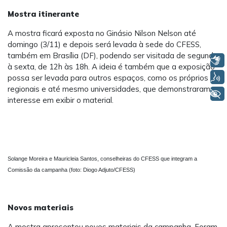
Mostra itinerante
A mostra ficará exposta no Ginásio Nilson Nelson até
domingo (3/11) e depois será levada à sede do CFESS,
também em Brasília (DF), podendo ser visitada de segunda
Libras
à sexta, de 12h às 18h. A ideia é também que a exposição
Voz
possa ser levada para outros espaços, como os próprios
regionais e até mesmo universidades, que demonstraram
+ Acessibilidade
interesse em exibir o material.
Solange Moreira e Mauricleia Santos, conselheiras do CFESS que integram a
Comissão da campanha (foto: Diogo Adjuto/CFESS)
Novos materiais
A mostra apresentou novos materiais da campanha. Foram