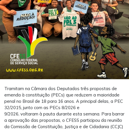
Tramitam na Câmara dos Deputados três propostas de
emenda à constituição (PECs) que
reduzem a maioridade
penal no Brasil de 18 para 16 anos. A principal delas, a PEC
32/2015, junto com as PECs 8/2026 e
9/2026, voltaram à pauta durante esta semana. Para barrar
a aprovação das propostas, o CFESS participou da reunião
da Comissão de Constituição, Justiça e de Cidadania (CCJC)