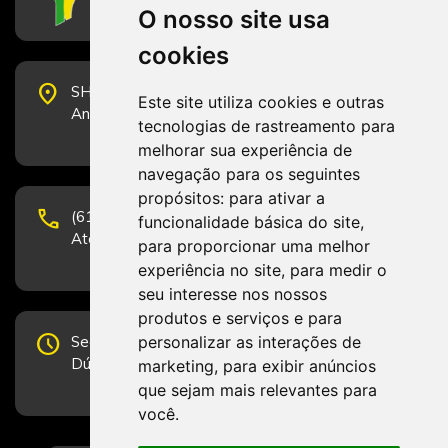
O nosso site usa
cookies
place
SHS Quadra 6, Bloco E, Complexo Brasil 21, 20º
Este site utiliza cookies e outras
Andar, Sala 2001 - CEP 70322-915 - Brasília/DF
tecnologias de rastreamento para
melhorar sua experiência de
navegação para os seguintes
propósitos:
para ativar a
phone
(61) 3223-1652 e (61) 98131-3801.
funcionalidade básica do site
,
Atendimento por telefone em horário comercial
para proporcionar uma melhor
experiência no site
,
para medir o
seu interesse nos nossos
produtos e serviços e para
schedule
personalizar as interações de
Segunda-feira a Sexta-feira de 12h às 19h.
Dúvidas e sugestões pelo Fale Conosco.
marketing
,
para exibir anúncios
que sejam mais relevantes para
você
.