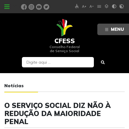
accessible
text_increase
text_decrease
menu
layers
contrast
contrast_rtl_off
PORTAIS
MENU
CFESS
Conselho Federal
de Serviço Social
Notícias
O SERVIÇO SOCIAL DIZ NÃO À
REDUÇÃO DA MAIORIDADE
PENAL