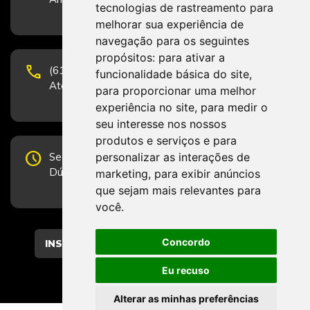
tecnologias de rastreamento para
melhorar sua experiência de
navegação para os seguintes
propósitos:
para ativar a
phone
(61) 3223-1652 e (61) 98131-3801.
funcionalidade básica do site
,
Atendimento por telefone em horário comercial
para proporcionar uma melhor
experiência no site
,
para medir o
seu interesse nos nossos
produtos e serviços e para
schedule
personalizar as interações de
Segunda-feira a Sexta-feira de 12h às 19h.
Dúvidas e sugestões pelo Fale Conosco.
marketing
,
para exibir anúncios
que sejam mais relevantes para
você
.
Concordo
CADASTRAR
Eu recuso
Alterar as minhas preferências