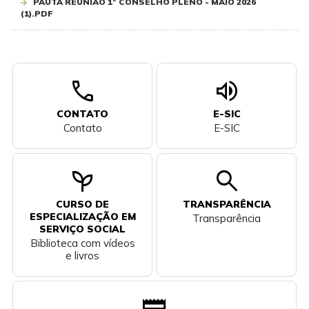
PAUTA REUNIÃO 1º CONSELHO PLENO - MAIO 2026
(1).PDF
call
volume_up
CONTATO
E-SIC
Contato
E-SIC
psychiatry
search
CURSO DE
TRANSPARÊNCIA
ESPECIALIZAÇÃO EM
Transparência
SERVIÇO SOCIAL
Biblioteca com vídeos
e livros