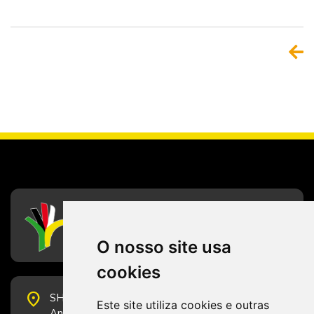
CFESS
Conselho Federal de Serviço Social
O nosso site usa
cookies
place
SHS Quadra 6, Bloco E, Complexo Brasil 21, 20º
Este site utiliza cookies e outras
Andar, Sala 2001 - CEP 70322-915 - Brasília/DF