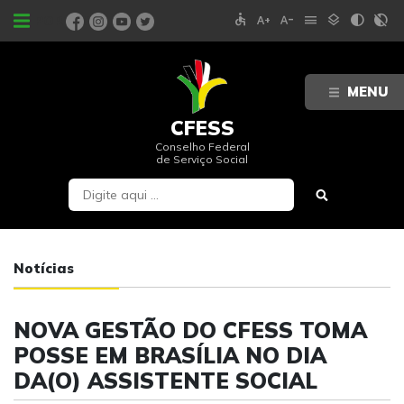
accessible
text_increase
text_decrease
menu
layers
contrast
contrast_rtl_off
PORTAIS
MENU
CFESS
Conselho Federal
de Serviço Social
Notícias
NOVA GESTÃO DO CFESS TOMA
POSSE EM BRASÍLIA NO DIA
DA(O) ASSISTENTE SOCIAL