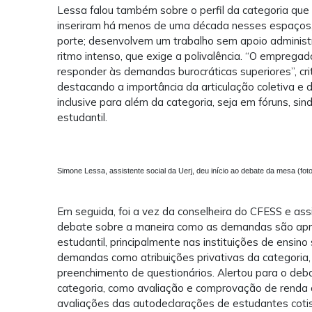
Lessa falou também sobre o perfil da categoria que a
inseriram há menos de uma década nesses espaços, q
porte; desenvolvem um trabalho sem apoio administ
ritmo intenso, que exige a polivalência. “O empregad
responder às demandas burocráticas superiores”, criti
destacando a importância da articulação coletiva e d
inclusive para além da categoria, seja em fóruns, si
estudantil.
Simone Lessa, assistente social da Uerj, deu início ao debate da mesa (fo
Em seguida, foi a vez da conselheira do CFESS e assi
debate sobre a maneira como as demandas são apre
estudantil, principalmente nas instituições de ensino
demandas como atribuições privativas da categoria,
preenchimento de questionários. Alertou para o d
categoria, como avaliação e comprovação de renda 
avaliações das autodeclarações de estudantes cotist