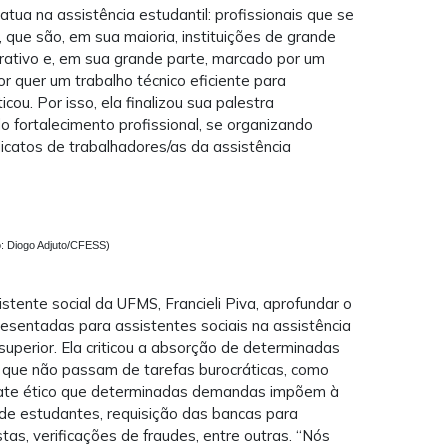
tua na assistência estudantil: profissionais que se
ue são, em sua maioria, instituições de grande
rativo e, em sua grande parte, marcado por um
or quer um trabalho técnico eficiente para
cou. Por isso, ela finalizou sua palestra
o fortalecimento profissional, se organizando
ndicatos de trabalhadores/as da assistência
to: Diogo Adjuto/CFESS)
stente social da UFMS, Francieli Piva, aprofundar o
sentadas para assistentes sociais na assistência
 superior. Ela criticou a absorção de determinadas
 que não passam de tarefas burocráticas, como
ebate ético que determinadas demandas impõem à
de estudantes, requisição das bancas para
as, verificações de fraudes, entre outras. “Nós