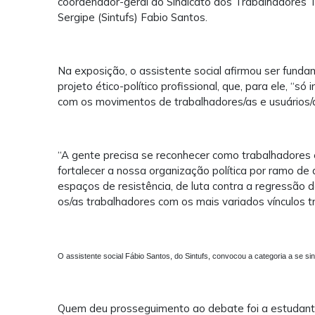
coordenador-geral do Sindicato dos Trabalhadores T
Sergipe (Sintufs) Fabio Santos.
Na exposição, o assistente social afirmou ser fundam
projeto ético-político profissional, que, para ele, “só
com os movimentos de trabalhadores/as e usuários
“A gente precisa se reconhecer como trabalhadores e 
fortalecer a nossa organização política por ramo de 
espaços de resistência, de luta contra a regressão d
os/as trabalhadores com os mais variados vínculos tr
O assistente social Fábio Santos, do Sintufs, convocou a categoria a se s
Quem deu prosseguimento ao debate foi a estudante