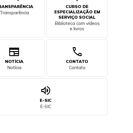
RANSPARÊNCIA
CURSO DE
ESPECIALIZAÇÃO EM
Transparência
SERVIÇO SOCIAL
Biblioteca com vídeos
e livros
newspaper
call
NOTÍCIA
CONTATO
Notícia
Contato
volume_up
E-SIC
E-SIC