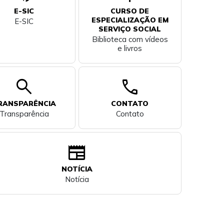
E-SIC
CURSO DE
ESPECIALIZAÇÃO EM
E-SIC
SERVIÇO SOCIAL
Biblioteca com vídeos
e livros
search
call
RANSPARÊNCIA
CONTATO
Transparência
Contato
newspaper
NOTÍCIA
Notícia