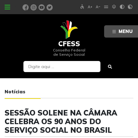
accessible
text_increase
text_decrease
menu
layers
contrast
contrast_rtl_off
PORTAIS
MENU
CFESS
Conselho Federal
de Serviço Social
Notícias
SESSÃO SOLENE NA CÂMARA
CELEBRA OS 90 ANOS DO
SERVIÇO SOCIAL NO BRASIL