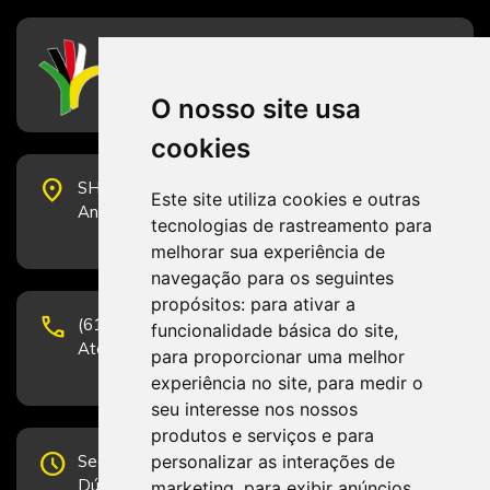
CFESS
Conselho Federal de Serviço Social
O nosso site usa
cookies
place
SHS Quadra 6, Bloco E, Complexo Brasil 21, 20º
Este site utiliza cookies e outras
Andar, Sala 2001 - CEP 70322-915 - Brasília/DF
tecnologias de rastreamento para
melhorar sua experiência de
navegação para os seguintes
propósitos:
para ativar a
phone
(61) 3223-1652 e (61) 98131-3801.
funcionalidade básica do site
,
Atendimento por telefone em horário comercial
para proporcionar uma melhor
experiência no site
,
para medir o
seu interesse nos nossos
produtos e serviços e para
schedule
personalizar as interações de
Segunda-feira a Sexta-feira de 12h às 19h.
Dúvidas e sugestões pelo Fale Conosco.
marketing
,
para exibir anúncios