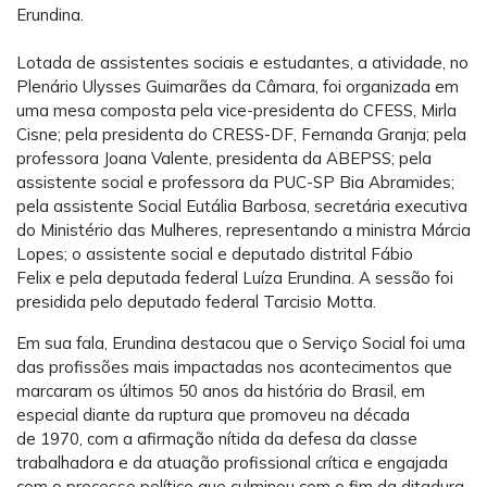
Erundina.
Lotada de assistentes sociais e estudantes, a atividade, no
Plenário Ulysses Guimarães da Câmara, foi organizada em
uma mesa composta pela vice-presidenta do CFESS, Mirla
Cisne; pela presidenta do CRESS-DF, Fernanda Granja; pela
professora Joana Valente, presidenta da ABEPSS; pela
assistente social e professora da PUC-SP Bia Abramides;
pela assistente Social Eutália Barbosa, secretária executiva
do Ministério das Mulheres, representando a ministra Márcia
Lopes; o assistente social e deputado distrital Fábio
Felix e pela deputada federal Luíza Erundina. A sessão foi
presidida pelo deputado federal Tarcisio Motta.
Em sua fala, Erundina destacou que o Serviço Social foi uma
das profissões mais impactadas nos acontecimentos que
marcaram os últimos 50 anos da história do Brasil, em
especial diante da ruptura que promoveu na década
de 1970, com a afirmação nítida da defesa da classe
trabalhadora e da atuação profissional crítica e engajada
com o processo político que culminou com o fim da ditadura