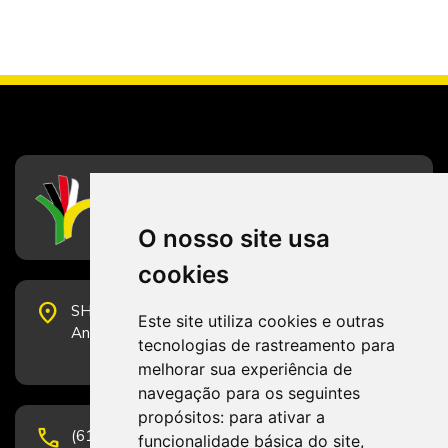
CFESS
Conselho Federal de Serviço Social
O nosso site usa
cookies
place
SHS Quadra 6, Bloco E, Complexo Brasil 21, 20º
Este site utiliza cookies e outras
Andar, Sala 2001 - CEP 70322-915 - Brasília/DF
tecnologias de rastreamento para
melhorar sua experiência de
navegação para os seguintes
propósitos:
para ativar a
phone
(61) 3223-1652 e (61) 98131-3801.
funcionalidade básica do site
,