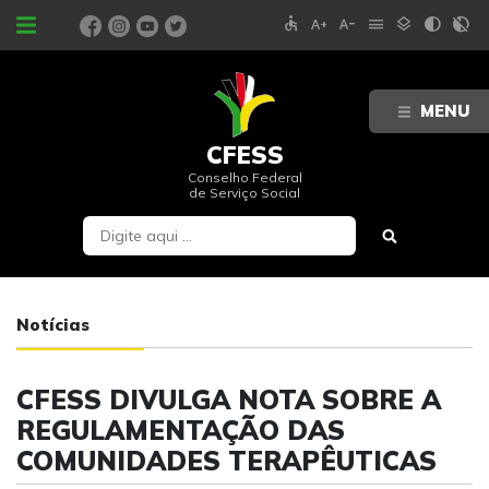
accessible
text_increase
text_decrease
menu
layers
contrast
contrast_rtl_off
PORTAIS
MENU
CFESS
Conselho Federal
de Serviço Social
Notícias
CFESS DIVULGA NOTA SOBRE A
REGULAMENTAÇÃO DAS
COMUNIDADES TERAPÊUTICAS