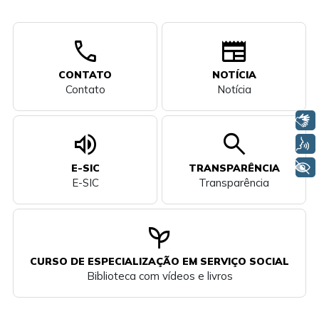
call
newspaper
CONTATO
NOTÍCIA
Contato
Notícia
Libras
volume_up
search
Voz
+ Acessibilidade
E-SIC
TRANSPARÊNCIA
E-SIC
Transparência
psychiatry
CURSO DE ESPECIALIZAÇÃO EM SERVIÇO SOCIAL
Biblioteca com vídeos e livros