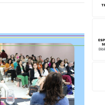
T
ESP
S
Bib