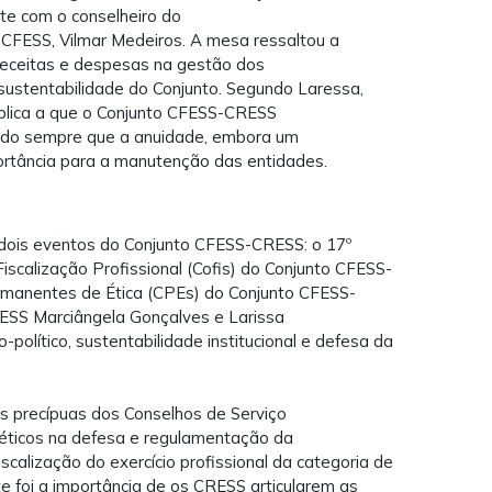
nte com o conselheiro do
 CFESS, Vilmar Medeiros. A mesa ressaltou a
receitas e despesas na gestão dos
 sustentabilidade do Conjunto. Segundo Laressa,
ública a que o Conjunto CFESS-CRESS
ndo sempre que a anuidade, embora um
mportância para a manutenção das entidades.
s dois eventos do Conjunto CFESS-CRESS: o 17º
scalização Profissional (Cofis) do Conjunto CFESS-
rmanentes de Ética (CPEs) do Conjunto CFESS-
ESS Marciângela Gonçalves e Larissa
político, sustentabilidade institucional e defesa da
 precípuas dos Conselhos de Serviço
e éticos na defesa e regulamentação da
calização do exercício profissional da categoria de
e foi a importância de os CRESS articularem as