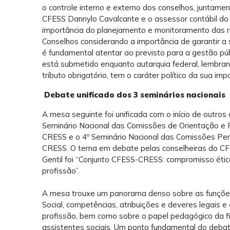
o controle interno e externo dos conselhos, juntame
CFESS Dannylo Cavalcante e o assessor contábil do
importância do planejamento e monitoramento das 
Conselhos considerando a importância de garantir a
é fundamental atentar ao previsto para a gestão p
está
submetido enquanto autarquia federal, lembra
tributo obrigatório, tem o caráter político da sua i
Debate unificado dos 3 seminários nacionais
A mesa seguinte foi unificada com o início de outro
Seminário Nacional das Comissões de Orientação e Fi
CRESS e o 4º Seminário Nacional das Comissões Pe
CRESS. O tema em debate pelas conselheiras do CF
Gentil foi “Conjunto CFESS-CRESS: compromisso ético-
profissão”.
A mesa trouxe um panorama denso sobre as funções
Social, competências, atribuições e deveres legais 
profissão, bem como sobre o papel pedagógico da fis
assistentes sociais. Um ponto fundamental do debat