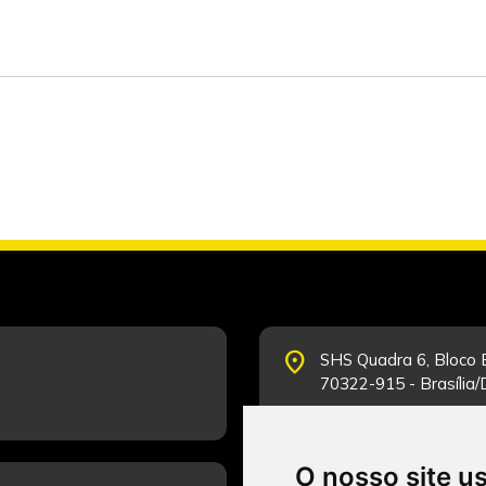
place
SHS Quadra 6, Bloco E
70322-915 - Brasília
O nosso site u