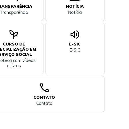
RANSPARÊNCIA
NOTÍCIA
Transparência
Notícia
psychiatry
volume_up
CURSO DE
E-SIC
ECIALIZAÇÃO EM
E-SIC
ERVIÇO SOCIAL
lioteca com vídeos
e livros
call
CONTATO
Contato