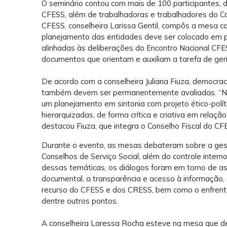
O seminário contou com mais de 100 participantes, 
CFESS, além de
trabalhadoras e
trabalhadores do Co
CFESS, conselheira Larissa Gentil, compôs a mesa co
planejamento das entidades deve ser colocado em p
alinhadas às deliberações do Encontro Nacional C
documentos que orientam e auxiliam a tarefa de ge
De acordo com a conselheira Juliana Fiuza, democra
também devem ser permanentemente avaliadas. “Nes
um planejamento em sintonia com projeto ético-políti
hierarquizadas, de forma crítica e criativa em relação
destacou Fiuza, que integra o Conselho Fiscal do CF
Durante o evento, as mesas debateram sobre a gestão
Conselhos de Serviço Social, além do controle inte
dessas temáticas, os diálogos foram em torno de a
documental, a transparência e acesso à informação,
recurso do CFESS e dos CRESS, bem como o enfrenta
dentre outros pontos.
A conselheira Laressa Rocha esteve na mesa que d