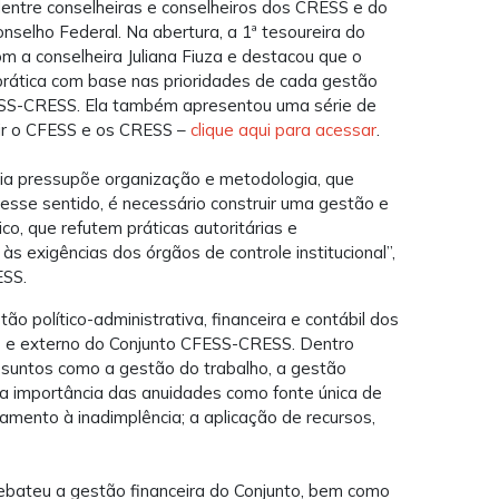
dentre conselheiras e conselheiros dos CRESS e do
nselho Federal. Na abertura, a 1ª tesoureira do
m a conselheira Juliana Fiuza e destacou que o
rática com base nas prioridades de cada gestão
FESS-CRESS. Ela também apresentou uma série de
rir o CFESS e os CRESS –
clique aqui para acessar
.
cia pressupõe organização e metodologia, que
se sentido, é necessário construir uma gestão e
co, que refutem práticas autoritárias e
 às exigências dos órgãos de controle institucional”,
ESS.
 político-administrativa, financeira e contábil dos
rno e externo do Conjunto CFESS-CRESS. Dentro
ssuntos como a gestão do trabalho, a gestão
 a importância das anuidades como fonte única de
mento à inadimplência; a aplicação de recursos,
ebateu a
gestão financeira do Conjunto, bem como