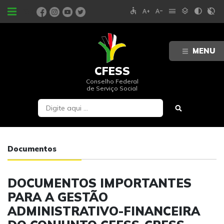
accessible
text_increase
text_decrease
menu
layers
contrast
contrast_rtl_off
PORTAIS
MENU
CFESS
Conselho Federal
de Serviço Social
Documentos
DOCUMENTOS IMPORTANTES
PARA A GESTÃO
ADMINISTRATIVO-FINANCEIRA