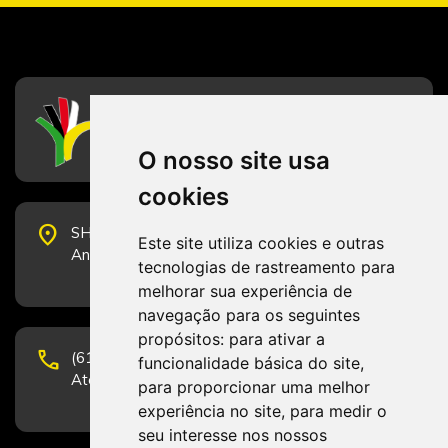
CFESS
Conselho Federal de Serviço Social
O nosso site usa
cookies
place
SHS Quadra 6, Bloco E, Complexo Brasil 21, 20º
Este site utiliza cookies e outras
Andar, Sala 2001 - CEP 70322-915 - Brasília/DF
tecnologias de rastreamento para
melhorar sua experiência de
navegação para os seguintes
propósitos:
para ativar a
phone
(61) 3223-1652 e (61) 98131-3801.
funcionalidade básica do site
,
Atendimento por telefone em horário comercial
para proporcionar uma melhor
experiência no site
,
para medir o
seu interesse nos nossos