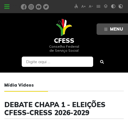
accessible
text_increase
text_decrease
menu
layers
contrast
contrast_rtl_off
PORTAIS
MENU
CFESS
Conselho Federal
de Serviço Social
Mídia Vídeos
DEBATE CHAPA 1 - ELEIÇÕES
CFESS-CRESS 2026-2029