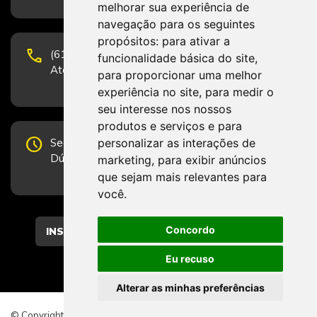
melhorar sua experiência de
navegação para os seguintes
propósitos:
para ativar a
phone
(61) 3223-1652 e (61) 98131-3801.
funcionalidade básica do site
,
Atendimento por telefone em horário comercial
para proporcionar uma melhor
experiência no site
,
para medir o
seu interesse nos nossos
produtos e serviços e para
schedule
personalizar as interações de
Segunda-feira a Sexta-feira de 12h às 19h.
Dúvidas e sugestões pelo Fale Conosco.
marketing
,
para exibir anúncios
que sejam mais relevantes para
você
.
Concordo
CADASTRAR
Eu recuso
Alterar as minhas preferências
© Copyright 2026 - Direitos reservados ao CFESS