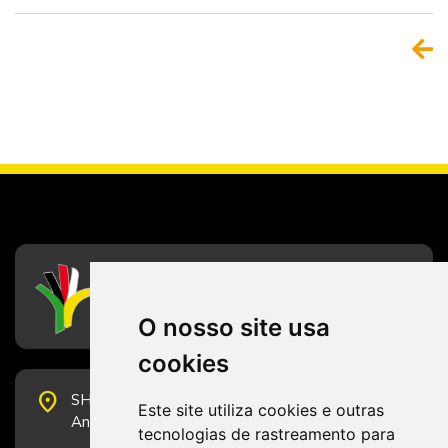
CFESS
Conselho Federal de Serviço Social
O nosso site usa
cookies
place
SHS Quadra 6, Bloco E, Complexo Brasil 21, 20º
Este site utiliza cookies e outras
Andar, Sala 2001 - CEP 70322-915 - Brasília/DF
tecnologias de rastreamento para