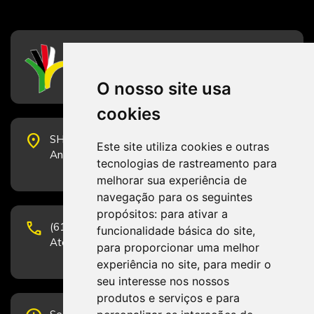
CFESS
Conselho Federal de Serviço Social
O nosso site usa
cookies
place
SHS Quadra 6, Bloco E, Complexo Brasil 21, 20º
Este site utiliza cookies e outras
Andar, Sala 2001 - CEP 70322-915 - Brasília/DF
tecnologias de rastreamento para
melhorar sua experiência de
navegação para os seguintes
propósitos:
para ativar a
phone
(61) 3223-1652 e (61) 98131-3801.
funcionalidade básica do site
,
Atendimento por telefone em horário comercial
para proporcionar uma melhor
experiência no site
,
para medir o
seu interesse nos nossos
produtos e serviços e para