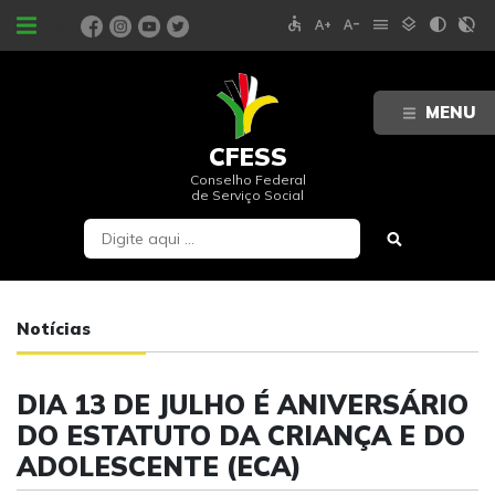
accessible
text_increase
text_decrease
menu
layers
contrast
contrast_rtl_off
PORTAIS
MENU
CFESS
Conselho Federal
de Serviço Social
Notícias
DIA 13 DE JULHO É ANIVERSÁRIO
DO ESTATUTO DA CRIANÇA E DO
ADOLESCENTE (ECA)