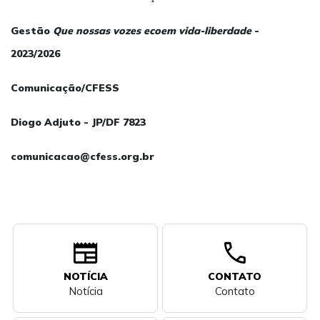
Gestão
Que nossas vozes ecoem vida-liberdade
-
2023/2026
Comunicação/CFESS
Diogo Adjuto - JP/DF 7823
comunicacao@cfess.org.br
newspaper
call
NOTÍCIA
CONTATO
Notícia
Contato