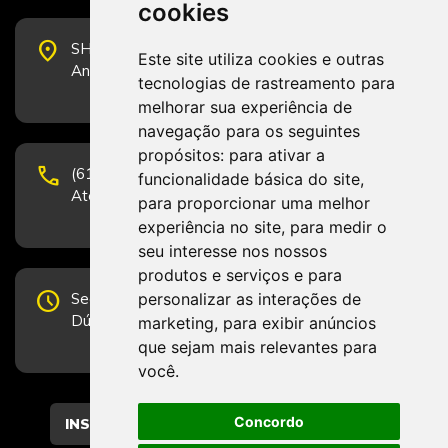
cookies
place
SHS Quadra 6, Bloco E, Complexo Brasil 21, 20º
Este site utiliza cookies e outras
Andar, Sala 2001 - CEP 70322-915 - Brasília/DF
tecnologias de rastreamento para
melhorar sua experiência de
navegação para os seguintes
propósitos:
para ativar a
phone
(61) 3223-1652 e (61) 98131-3801.
funcionalidade básica do site
,
Atendimento por telefone em horário comercial
para proporcionar uma melhor
experiência no site
,
para medir o
seu interesse nos nossos
produtos e serviços e para
schedule
personalizar as interações de
Segunda-feira a Sexta-feira de 12h às 19h.
Dúvidas e sugestões pelo Fale Conosco.
marketing
,
para exibir anúncios
que sejam mais relevantes para
você
.
Concordo
CADASTRAR