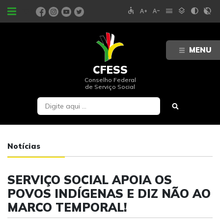
accessible
text_increase
text_decrease
menu
layers
contrast
contrast_rtl_off
PORTAIS
MENU
CFESS
Conselho Federal
de Serviço Social
Notícias
SERVIÇO SOCIAL APOIA OS
POVOS INDÍGENAS E DIZ NÃO AO
MARCO TEMPORAL!