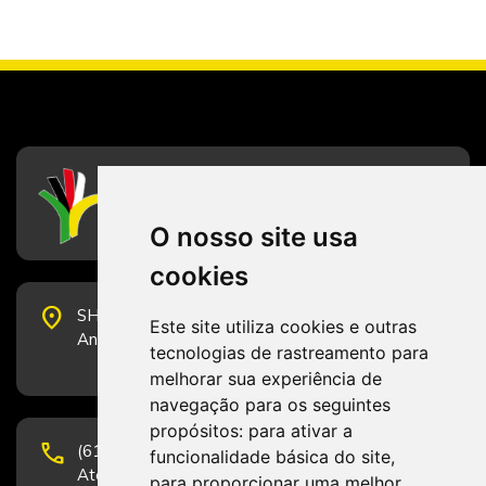
CFESS
Conselho Federal de Serviço Social
O nosso site usa
cookies
place
SHS Quadra 6, Bloco E, Complexo Brasil 21, 20º
Este site utiliza cookies e outras
Andar, Sala 2001 - CEP 70322-915 - Brasília/DF
tecnologias de rastreamento para
melhorar sua experiência de
navegação para os seguintes
propósitos:
para ativar a
phone
(61) 3223-1652 e (61) 98131-3801.
funcionalidade básica do site
,
Atendimento por telefone em horário comercial
para proporcionar uma melhor