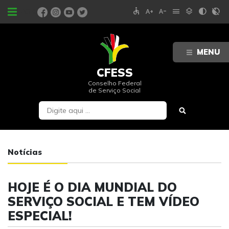
accessible
text_increase
text_decrease
menu
layers
contrast
contrast_rtl_off
PORTAIS
MENU
CFESS
Conselho Federal
de Serviço Social
Notícias
HOJE É O DIA MUNDIAL DO
SERVIÇO SOCIAL E TEM VÍDEO
ESPECIAL!