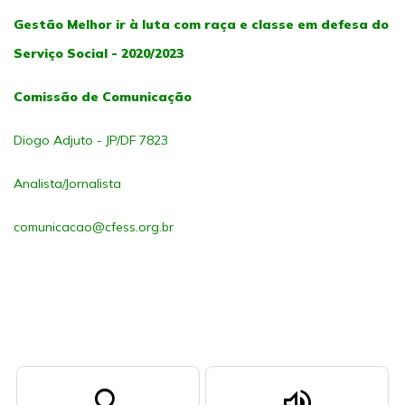
Gestão Melhor ir à luta com raça e classe em defesa do
Serviço Social - 2020/2023
Comissão de Comunicação
Diogo Adjuto - JP/DF 7823
Analista/Jornalista
comunicacao@cfess.org.br
search
volume_up