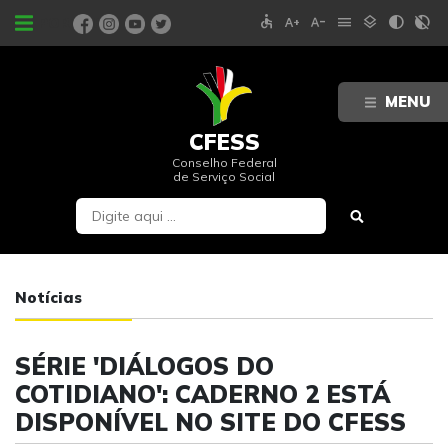
accessible
text_increase
text_decrease
menu
layers
contrast
contrast_rtl_off
PORTAIS
MENU
CFESS
Conselho Federal
de Serviço Social
Notícias
SÉRIE 'DIÁLOGOS DO
COTIDIANO': CADERNO 2 ESTÁ
DISPONÍVEL NO SITE DO CFESS