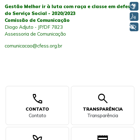
Libras
Gestão Melhor ir à luta com raça e classe em defesa
do Serviço Social - 2020/2023
Voz
Comissão de Comunicação
+ Acessibilidade
Diogo Adjuto - JP/DF 7823
Assessoria de Comunicação
comunicacao@cfess.org.br
call
search
CONTATO
TRANSPARÊNCIA
Contato
Transparência
psychiatry
newspaper