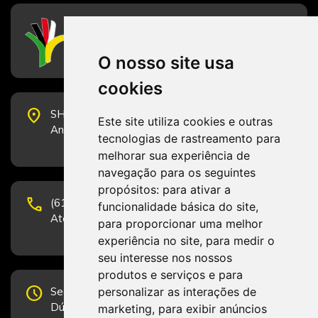
CFESS
Conselho Federal de Serviço Social
O nosso site usa
cookies
place
SHS Quadra 6, Bloco E, Complexo Brasil 21, 20º
Este site utiliza cookies e outras
Andar, Sala 2001 - CEP 70322-915 - Brasília/DF
tecnologias de rastreamento para
melhorar sua experiência de
navegação para os seguintes
propósitos:
para ativar a
phone
(61) 3223-1652 e (61) 98131-3801.
funcionalidade básica do site
,
Atendimento por telefone em horário comercial
para proporcionar uma melhor
experiência no site
,
para medir o
seu interesse nos nossos
produtos e serviços e para
schedule
personalizar as interações de
Segunda-feira a Sexta-feira de 12h às 19h.
Dúvidas e sugestões pelo Fale Conosco.
marketing
,
para exibir anúncios