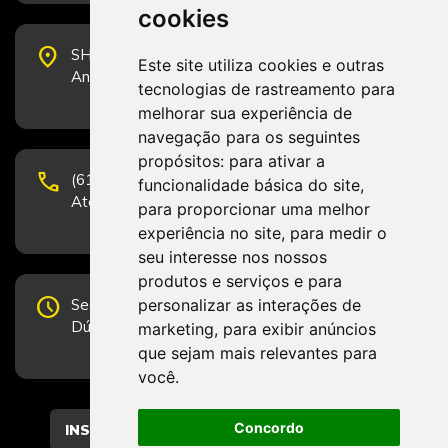
cookies
place
SHS Quadra 6, Bloco E, Complexo Brasil 21, 20º
Este site utiliza cookies e outras
Andar, Sala 2001 - CEP 70322-915 - Brasília/DF
tecnologias de rastreamento para
melhorar sua experiência de
navegação para os seguintes
propósitos:
para ativar a
phone
(61) 3223-1652 e (61) 98131-3801.
funcionalidade básica do site
,
Atendimento por telefone em horário comercial
para proporcionar uma melhor
experiência no site
,
para medir o
seu interesse nos nossos
produtos e serviços e para
schedule
personalizar as interações de
Segunda-feira a Sexta-feira de 12h às 19h.
Dúvidas e sugestões pelo Fale Conosco.
marketing
,
para exibir anúncios
que sejam mais relevantes para
você
.
Concordo
CADASTRAR