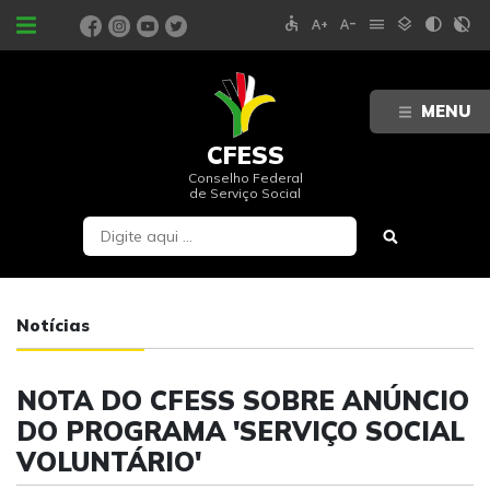
accessible
text_increase
text_decrease
menu
layers
contrast
contrast_rtl_off
PORTAIS
MENU
CFESS
Conselho Federal
de Serviço Social
Notícias
NOTA DO CFESS SOBRE ANÚNCIO
DO PROGRAMA 'SERVIÇO SOCIAL
VOLUNTÁRIO'