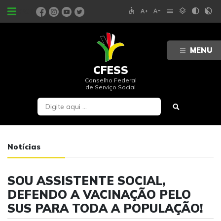
accessible
text_increase
text_decrease
menu
layers
contrast
contrast_rtl_off
PORTAIS
MENU
CFESS
Conselho Federal
de Serviço Social
Notícias
SOU ASSISTENTE SOCIAL,
DEFENDO A VACINAÇÃO PELO
SUS PARA TODA A POPULAÇÃO!