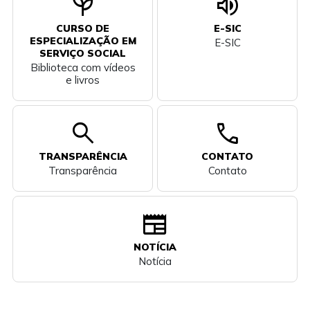
psychiatry
volume_up
CURSO DE
E-SIC
ESPECIALIZAÇÃO EM
E-SIC
SERVIÇO SOCIAL
Biblioteca com vídeos
e livros
search
call
TRANSPARÊNCIA
CONTATO
Transparência
Contato
newspaper
NOTÍCIA
Notícia