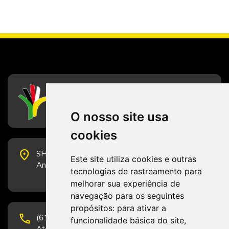
CFESS
Conselho Federal de Serviço Social
O nosso site usa
cookies
place
SHS Quadra 6, Bloco E, Complexo Brasil 21, 20º
Este site utiliza cookies e outras
Andar, Sala 2001 - CEP 70322-915 - Brasília/DF
tecnologias de rastreamento para
melhorar sua experiência de
navegação para os seguintes
propósitos:
para ativar a
phone
(61) 3223-1652 e (61) 98131-3801.
funcionalidade básica do site
,
Atendimento por telefone em horário comercial