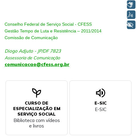
Libras
Voz
+ Acessibilidade
Conselho Federal de Serviço Social - CFESS
Gestão Tempo de Luta e Resistência – 2011/2014
Comissão de Comunicação
Diogo Adjuto - JP/DF 7823
Assessoria de Comunicação
comunicacao@cfess.org.br
psychiatry
volume_up
CURSO DE
E-SIC
ESPECIALIZAÇÃO EM
E-SIC
SERVIÇO SOCIAL
Biblioteca com vídeos
e livros