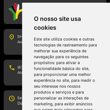
CFESS
Conselho Federal de Serviço Social
O nosso site usa
cookies
place
SHS Quadra 6, Bloco E, Complexo Brasil 21, 20º
Este site utiliza cookies e outras
Andar, Sala 2001 - CEP 70322-915 - Brasília/DF
tecnologias de rastreamento para
melhorar sua experiência de
navegação para os seguintes
propósitos:
para ativar a
phone
(61) 3223-1652 e (61) 98131-3801.
funcionalidade básica do site
,
Atendimento por telefone em horário comercial
para proporcionar uma melhor
experiência no site
,
para medir o
seu interesse nos nossos
produtos e serviços e para
schedule
personalizar as interações de
Segunda-feira a Sexta-feira de 12h às 19h.
Dúvidas e sugestões pelo Fale Conosco.
marketing
,
para exibir anúncios
que sejam mais relevantes para