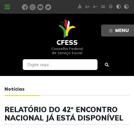
accessible
text_increase
text_decrease
menu
layers
contrast
contrast_rtl_off
PORTAIS
MENU
CFESS
Conselho Federal
de Serviço Social
Notícias
RELATÓRIO DO 42º ENCONTRO
NACIONAL JÁ ESTÁ DISPONÍVEL