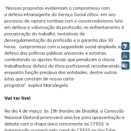
“Nossas propostas evidenciam o compromisso com
a defesa intransigente do Serviço Social crítico, em seu
processo de ruptura contínua com o conservadorismo; luta
em defesa e valorização da profissão, no enfrentamento à
precarização do trabalho, tentativas de
desregulamentação da profissão e a garantia das 30
Libras
horas; compromisso com a seguridade social ampliada, em
defesa das políticas públicas universais e estatais,
Voz
combatendo os ajustes fiscais que penalizam a classe
+ Acessibilidade
trabalhadora; defesa da ética profissional, reconhecendo-a
enquanto função precípua das entidades, dentre outras
lutas que constam de nossa carta-
programa", explica Marciângela.
Vai ter live!
No dia 4 de março, às 19h (horário de Brasília), a Comissão
Nacional Eleitoral promoverá uma live para apresentação e
debate com a chapa única concorrente ao CFESS. A
transmissão ocorrerá pelo canal do CFESS no YouTube