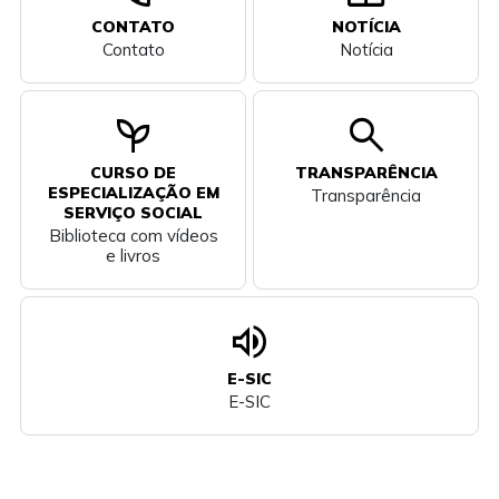
CONTATO
NOTÍCIA
Contato
Notícia
psychiatry
search
CURSO DE
TRANSPARÊNCIA
ESPECIALIZAÇÃO EM
Transparência
SERVIÇO SOCIAL
Biblioteca com vídeos
e livros
volume_up
E-SIC
E-SIC