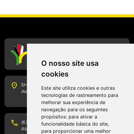
CFESS
Conselho Federal de Serviço Social
O nosso site usa
cookies
place
SHS Quadra 6, Bloco E, Complexo Brasil 21, 20º
Este site utiliza cookies e outras
Andar, Sala 2001 - CEP 70322-915 - Brasília/DF
tecnologias de rastreamento para
melhorar sua experiência de
navegação para os seguintes
propósitos:
para ativar a
phone
(61) 3223-1652 e (61) 98131-3801.
funcionalidade básica do site
,
Atendimento por telefone em horário comercial
para proporcionar uma melhor