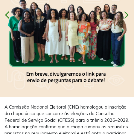
chevron_left
chevron_right
A Comissão Nacional Eleitoral (CNE) homologou a inscrição
da chapa única que concorre às eleições do Conselho
Federal de Serviço Social (CFESS) para o triênio 2026–2029.
A homologação confirma que a chapa cumpriu os requisitos
previstos no regulamento eleitoral e está apta a participar