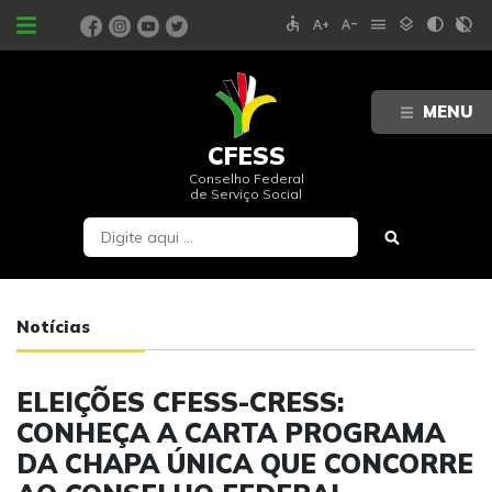
accessible
text_increase
text_decrease
menu
layers
contrast
contrast_rtl_off
PORTAIS
MENU
CFESS
Conselho Federal
de Serviço Social
Notícias
ELEIÇÕES CFESS-CRESS:
CONHEÇA A CARTA PROGRAMA
DA CHAPA ÚNICA QUE CONCORRE