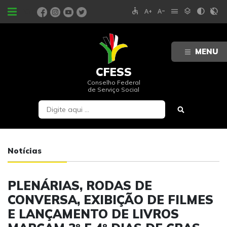
accessible
text_increase
text_decrease
menu
layers
contrast
contrast_rtl_off
PORTAIS
MENU
CFESS
Conselho Federal
de Serviço Social
Notícias
PLENÁRIAS, RODAS DE
CONVERSA, EXIBIÇÃO DE FILMES
E LANÇAMENTO DE LIVROS