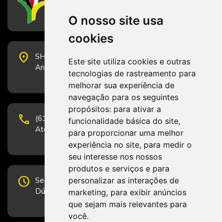
Conselho Federal de Serviço Social
O nosso site usa
cookies
place
SHS Quadra 6, Bloco E, Complexo Brasil 21, 20º
Este site utiliza cookies e outras
Andar, Sala 2001 - CEP 70322-915 - Brasília/DF
tecnologias de rastreamento para
melhorar sua experiência de
navegação para os seguintes
propósitos:
para ativar a
phone
(61) 3223-1652 e (61) 98131-3801.
funcionalidade básica do site
,
Atendimento por telefone em horário comercial
para proporcionar uma melhor
experiência no site
,
para medir o
seu interesse nos nossos
produtos e serviços e para
schedule
personalizar as interações de
Segunda-feira a Sexta-feira de 12h às 19h.
Dúvidas e sugestões pelo Fale Conosco.
marketing
,
para exibir anúncios
que sejam mais relevantes para
você
.