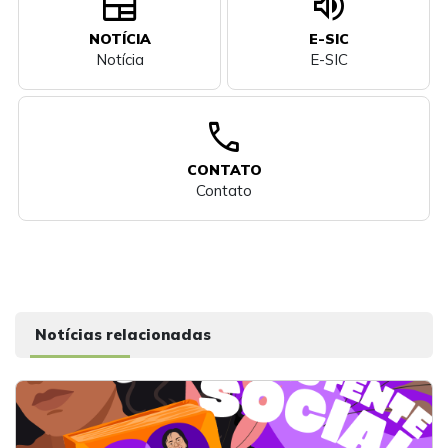
newspaper
volume_up
NOTÍCIA
E-SIC
Notícia
E-SIC
call
CONTATO
Contato
Notícias relacionadas