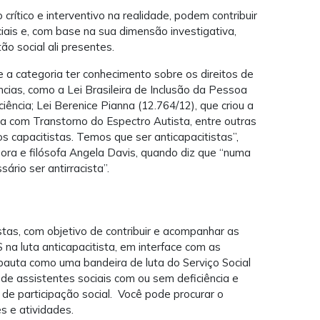
crítico e interventivo na realidade, podem contribuir
ciais e, com base na sua dimensão investigativa,
o social ali presentes.
e a categoria ter conhecimento sobre os direitos de
ncias, como a Lei Brasileira de Inclusão da Pessoa
iência; Lei Berenice Pianna (12.764/12), que criou a
oa com Transtorno do Espectro Autista, entre outras
os capacitistas. Temos que ser anticapacitistas”,
sora e filósofa Angela Davis, quando diz que “numa
ário ser antirracista”.
as, com objetivo de contribuir e acompanhar as
na luta anticapacitista, em interface com as
auta como uma bandeira de luta do Serviço Social
o de assistentes sociais com ou sem deficiência e
de participação social. Você pode procurar o
 e atividades.