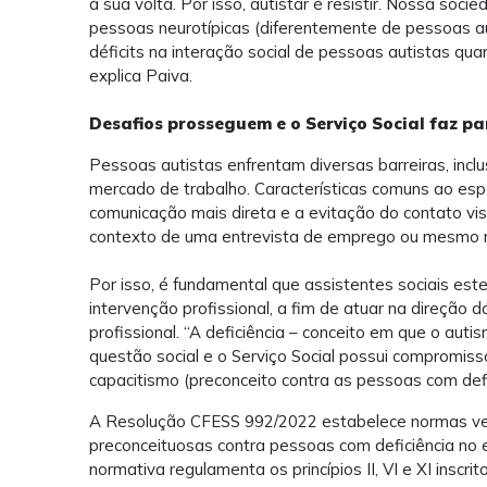
à sua volta. Por isso, autistar é resistir. Nossa soc
pessoas neurotípicas (diferentemente de pessoas aut
déficits na interação social de pessoas autistas qu
explica Paiva.
Desafios prosseguem e o Serviço Social faz pa
Pessoas autistas enfrentam diversas barreiras, incl
mercado de trabalho. Características comuns ao espe
comunicação mais direta e a evitação do contato vi
contexto de uma entrevista de emprego ou mesmo n
Por isso, é fundamental que assistentes sociais es
intervenção profissional, a fim de atuar na direção d
profissional. “A deficiência – conceito em que o aut
questão social e o Serviço Social possui compromiss
capacitismo (preconceito contra as pessoas com defic
A Resolução CFESS 992/2022 estabelece normas ved
preconceituosas contra pessoas com deficiência no ex
normativa regulamenta os princípios II, VI e XI inscrit