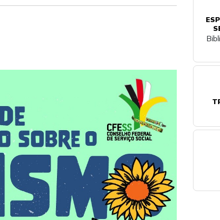
ESP
S
Bib
T