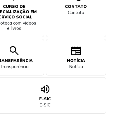
CURSO DE
CONTATO
ECIALIZAÇÃO EM
Contato
ERVIÇO SOCIAL
lioteca com vídeos
e livros
search
newspaper
RANSPARÊNCIA
NOTÍCIA
Transparência
Notícia
volume_up
E-SIC
E-SIC