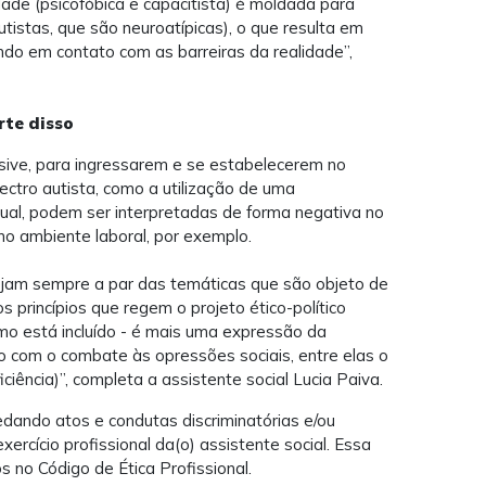
iedade (psicofóbica e capacitista) é moldada para
istas, que são neuroatípicas), o que resulta em
ando em contato com as barreiras da realidade”,
rte disso
usive, para ingressarem e se estabelecerem no
ctro autista, como a utilização de uma
sual, podem ser interpretadas de forma negativa no
o ambiente laboral, por exemplo.
tejam sempre a par das temáticas que são objeto de
os princípios que regem o projeto ético-político
ismo está incluído - é mais uma expressão da
o com o combate às opressões sociais, entre elas o
iência)”, completa a assistente social Lucia Paiva.
ando atos e condutas discriminatórias e/ou
ercício profissional da(o) assistente social. Essa
os no Código de Ética Profissional.