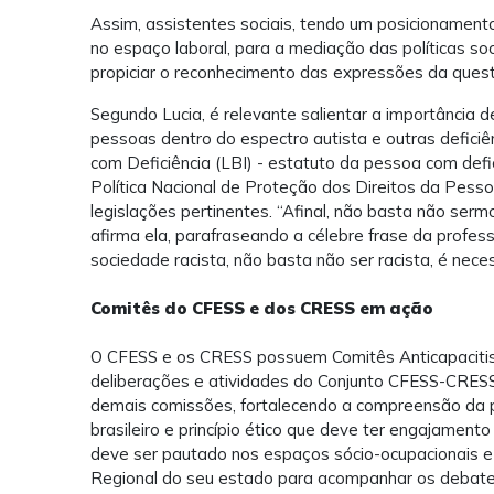
Assim, assistentes sociais, tendo um posicionamento 
no espaço laboral, para a mediação das políticas so
propiciar o reconhecimento das expressões da questã
Segundo Lucia, é relevante salientar a importância d
pessoas dentro do espectro autista e outras deficiê
com Deficiência (LBI) - estatuto da pessoa com defic
Política Nacional de Proteção dos Direitos da Pess
legislações pertinentes. “Afinal, não basta não serm
afirma ela, parafraseando
a célebre frase da profes
sociedade racista, não basta não ser racista, é necess
Comitês do CFESS e dos CRESS em ação
O CFESS e os CRESS possuem Comitês Anticapacitist
deliberações e atividades do Conjunto CFESS-CRESS 
demais comissões, fortalecendo a compreensão da p
brasileiro e princípio ético que deve ter engajament
deve ser pautado nos espaços sócio-ocupacionais e 
Regional do seu estado para acompanhar os debates