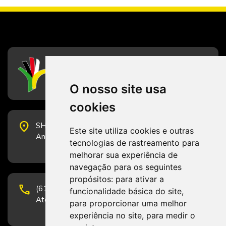
CFESS
Conselho Federal de Serviço Social
O nosso site usa
cookies
place
SHS Quadra 6, Bloco E, Complexo Brasil 21, 20º
Este site utiliza cookies e outras
Andar, Sala 2001 - CEP 70322-915 - Brasília/DF
tecnologias de rastreamento para
melhorar sua experiência de
navegação para os seguintes
propósitos:
para ativar a
phone
(61) 3223-1652 e (61) 98131-3801.
funcionalidade básica do site
,
Atendimento por telefone em horário comercial
para proporcionar uma melhor
experiência no site
,
para medir o