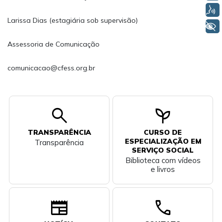
Voz
Larissa Dias (estagiária sob supervisão)
+ Acessibilidade
Assessoria de Comunicação
comunicacao@cfess.org.br
search
psychiatry
TRANSPARÊNCIA
CURSO DE
ESPECIALIZAÇÃO EM
Transparência
SERVIÇO SOCIAL
Biblioteca com vídeos
e livros
newspaper
call