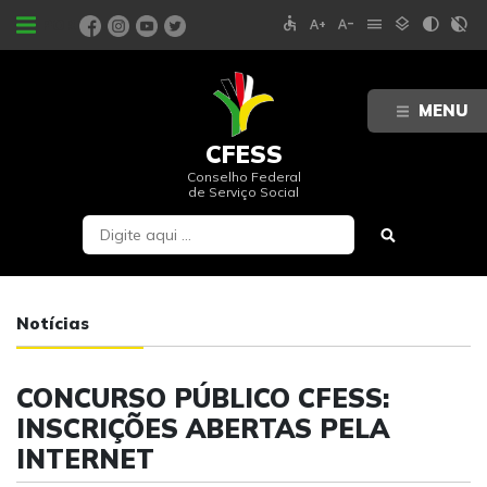
accessible
text_increase
text_decrease
menu
layers
contrast
contrast_rtl_off
PORTAIS
MENU
CFESS
Conselho Federal
de Serviço Social
Notícias
CONCURSO PÚBLICO CFESS:
INSCRIÇÕES ABERTAS PELA
INTERNET