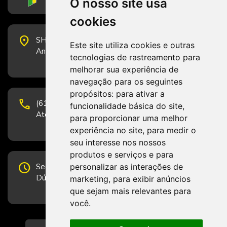
O nosso site usa
cookies
place
SHS Quadra 6, Bloco E, Complexo Brasil 21, 20º
Este site utiliza cookies e outras
Andar, Sala 2001 - CEP 70322-915 - Brasília/DF
tecnologias de rastreamento para
melhorar sua experiência de
navegação para os seguintes
propósitos:
para ativar a
phone
(61) 3223-1652 e (61) 98131-3801.
funcionalidade básica do site
,
Atendimento por telefone em horário comercial
para proporcionar uma melhor
experiência no site
,
para medir o
seu interesse nos nossos
produtos e serviços e para
schedule
personalizar as interações de
Segunda-feira a Sexta-feira de 12h às 19h.
Dúvidas e sugestões pelo Fale Conosco.
marketing
,
para exibir anúncios
que sejam mais relevantes para
você
.