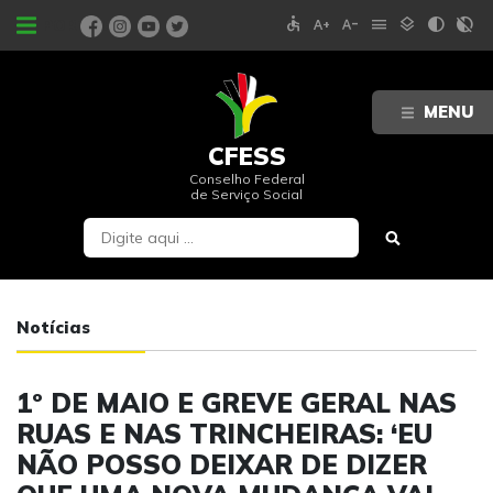
accessible
text_increase
text_decrease
menu
layers
contrast
contrast_rtl_off
PORTAIS
MENU
CFESS
Conselho Federal
de Serviço Social
Notícias
1º DE MAIO E GREVE GERAL NAS
RUAS E NAS TRINCHEIRAS: ‘EU
NÃO POSSO DEIXAR DE DIZER