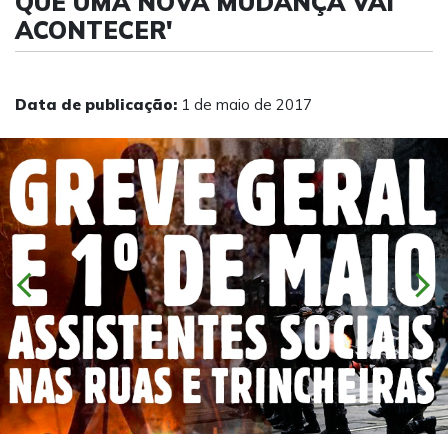
QUE UMA NOVA MUDANÇA VAI
ACONTECER'
Data de publicação:
1 de maio de 2017
chevron_left
chevron_right