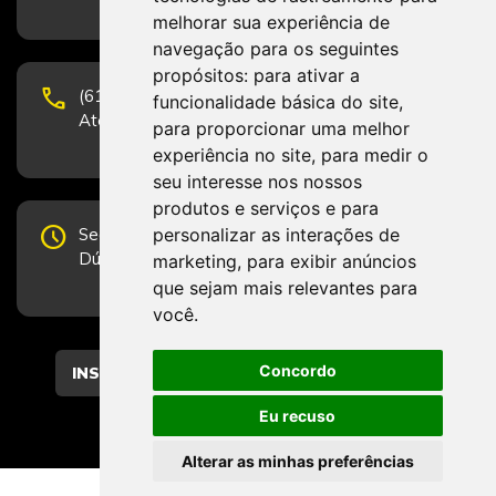
melhorar sua experiência de
navegação para os seguintes
propósitos:
para ativar a
phone
(61) 3223-1652 e (61) 98131-3801.
funcionalidade básica do site
,
Atendimento por telefone em horário comercial
para proporcionar uma melhor
experiência no site
,
para medir o
seu interesse nos nossos
produtos e serviços e para
schedule
personalizar as interações de
Segunda-feira a Sexta-feira de 12h às 19h.
Dúvidas e sugestões pelo Fale Conosco.
marketing
,
para exibir anúncios
que sejam mais relevantes para
você
.
Concordo
CADASTRAR
Eu recuso
Alterar as minhas preferências