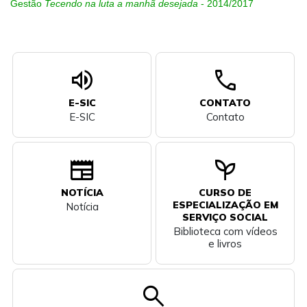
Gestão
Tecendo na luta a manhã desejada
- 2014/2017
volume_up
call
E-SIC
CONTATO
E-SIC
Contato
newspaper
psychiatry
NOTÍCIA
CURSO DE
ESPECIALIZAÇÃO EM
Notícia
SERVIÇO SOCIAL
Biblioteca com vídeos
e livros
search