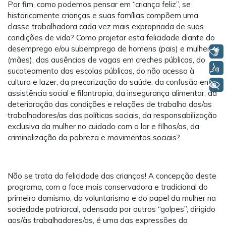
Por fim, como podemos pensar em “criança feliz”, se
historicamente crianças e suas famílias compõem uma
classe trabalhadora cada vez mais expropriada de suas
condições de vida? Como projetar esta felicidade diante do
desemprego e/ou subemprego de homens (pais) e mulheres
Libras
(mães), das ausências de vagas em creches públicas, do
Voz
sucateamento das escolas públicas, do não acesso à
cultura e lazer, da precarização da saúde, da confusão entre
+ Acessibilidade
assistência social e filantropia, da insegurança alimentar, da
deterioração das condições e relações de trabalho dos/as
trabalhadores/as das políticas sociais, da responsabilização
exclusiva da mulher no cuidado com o lar e filhos/as, da
criminalização da pobreza e movimentos sociais?
Não se trata da felicidade das crianças! A concepção deste
programa, com a face mais conservadora e tradicional do
primeiro damismo, do voluntarismo e do papel da mulher na
sociedade patriarcal, adensada por outros “golpes”, dirigido
aos/às trabalhadores/as, é uma das expressões da