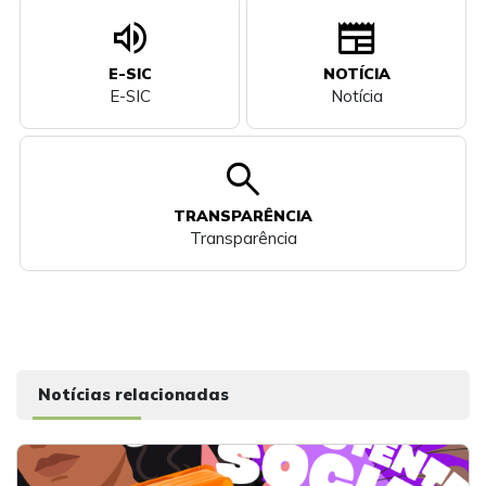
volume_up
newspaper
E-SIC
NOTÍCIA
E-SIC
Notícia
search
TRANSPARÊNCIA
Transparência
Notícias relacionadas