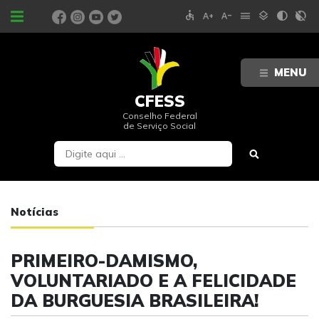
accessible
text_increase
text_decrease
menu
layers
contrast
contrast_rtl_off
PORTAIS
MENU
CFESS
Conselho Federal
de Serviço Social
Notícias
PRIMEIRO-DAMISMO,
VOLUNTARIADO E A FELICIDADE
DA BURGUESIA BRASILEIRA!