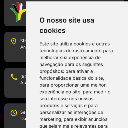
CFESS
Conselho Federal de Serviço Social
O nosso site usa
cookies
place
SHS Quadra 6, Bloco E, Complexo Brasil 21, 20º
Este site utiliza cookies e outras
Andar, Sala 2001 - CEP 70322-915 - Brasília/DF
tecnologias de rastreamento para
melhorar sua experiência de
navegação para os seguintes
propósitos:
para ativar a
phone
(61) 3223-1652 e (61) 98131-3801.
funcionalidade básica do site
,
Atendimento por telefone em horário comercial
para proporcionar uma melhor
experiência no site
,
para medir o
seu interesse nos nossos
produtos e serviços e para
schedule
personalizar as interações de
Segunda-feira a Sexta-feira de 12h às 19h.
Dúvidas e sugestões pelo Fale Conosco.
marketing
,
para exibir anúncios
que sejam mais relevantes para