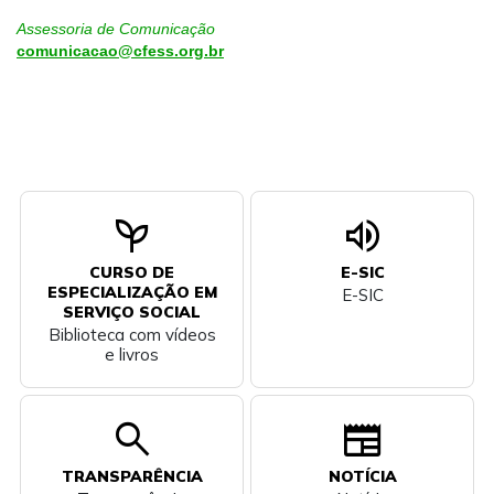
Assessoria de Comunicação
comunicacao@cfess.org.br
psychiatry
volume_up
CURSO DE
E-SIC
ESPECIALIZAÇÃO EM
E-SIC
SERVIÇO SOCIAL
Biblioteca com vídeos
e livros
search
newspaper
TRANSPARÊNCIA
NOTÍCIA