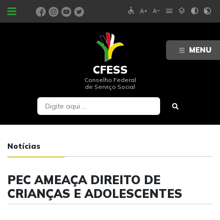
accessible
text_increase
text_decrease
menu
layers
contrast
contrast_rtl_off
PORTAIS
MENU
CFESS
Conselho Federal
de Serviço Social
Notícias
PEC AMEAÇA DIREITO DE
CRIANÇAS E ADOLESCENTES