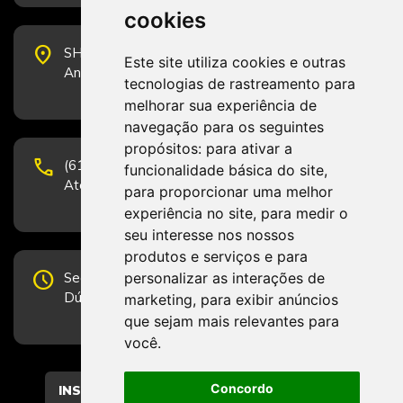
cookies
place
SHS Quadra 6, Bloco E, Complexo Brasil 21, 20º
Este site utiliza cookies e outras
Andar, Sala 2001 - CEP 70322-915 - Brasília/DF
tecnologias de rastreamento para
melhorar sua experiência de
navegação para os seguintes
propósitos:
para ativar a
phone
(61) 3223-1652 e (61) 98131-3801.
funcionalidade básica do site
,
Atendimento por telefone em horário comercial
para proporcionar uma melhor
experiência no site
,
para medir o
seu interesse nos nossos
produtos e serviços e para
schedule
personalizar as interações de
Segunda-feira a Sexta-feira de 12h às 19h.
Dúvidas e sugestões pelo Fale Conosco.
marketing
,
para exibir anúncios
que sejam mais relevantes para
você
.
Concordo
CADASTRAR