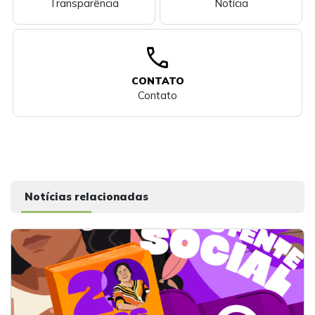
Transparência
Notícia
call
CONTATO
Contato
Notícias relacionadas