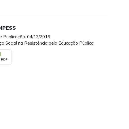
ENPESS
e Publicação: 04/12/2016
ço Social na Resistência pela Educação Pública
_pdf
 PDF