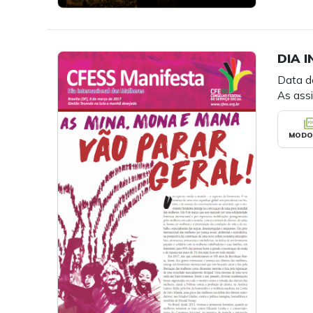
DIA 
Data d
As assi
picture_as
MODO