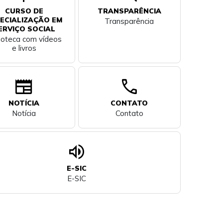
CURSO DE
TRANSPARÊNCIA
ECIALIZAÇÃO EM
Transparência
ERVIÇO SOCIAL
lioteca com vídeos
e livros
newspaper
call
NOTÍCIA
CONTATO
Notícia
Contato
volume_up
E-SIC
E-SIC