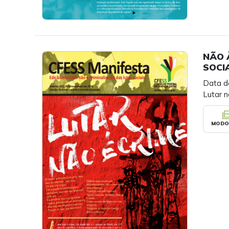
NÃO 
SOCIA
Data d
Lutar n
picture_as
MODO