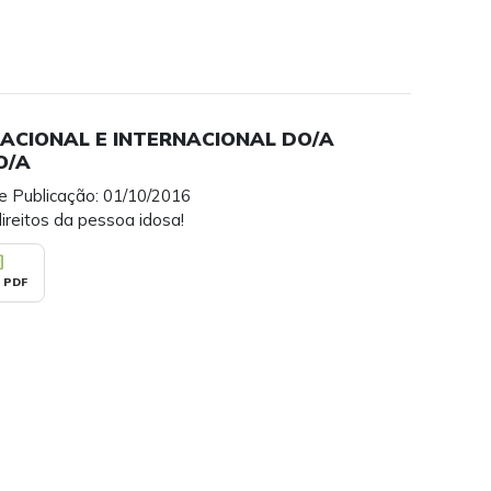
NACIONAL E INTERNACIONAL DO/A
O/A
e Publicação: 01/10/2016
ireitos da pessoa idosa!
_pdf
 PDF