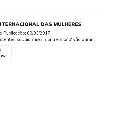
INTERNACIONAL DAS MULHERES
e Publicação: 08/03/2017
stentes sociais 'mina, mona e mana' vão parar!
_pdf
 PDF