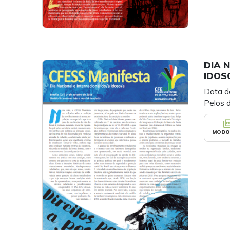
DIA 
IDOS
Data d
Pelos d
picture_as
MODO