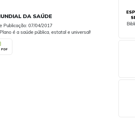
ESP
MUNDIAL DA SAÚDE
S
Bib
e Publicação: 07/04/2017
lano é a saúde pública, estatal e universal!
_pdf
 PDF