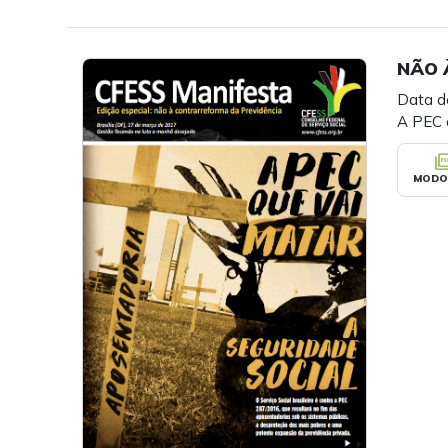
NÃO 
Data d
A PEC 
picture_as
MODO