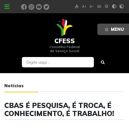
accessible
text_increase
text_decrease
menu
layers
contrast
contrast_rtl_off
PORTAIS
MENU
CFESS
Conselho Federal
de Serviço Social
Notícias
CBAS É PESQUISA, É TROCA, É
CONHECIMENTO, É TRABALHO!