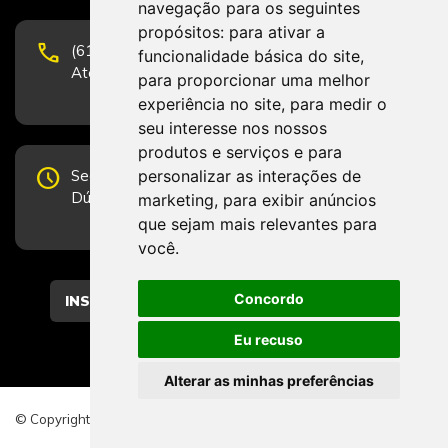
navegação para os seguintes
propósitos:
para ativar a
phone
(61) 3223-1652 e (61) 98131-3801.
funcionalidade básica do site
,
Atendimento por telefone em horário comercial
para proporcionar uma melhor
experiência no site
,
para medir o
seu interesse nos nossos
produtos e serviços e para
schedule
personalizar as interações de
Segunda-feira a Sexta-feira de 12h às 19h.
Dúvidas e sugestões pelo Fale Conosco.
marketing
,
para exibir anúncios
que sejam mais relevantes para
você
.
Concordo
CADASTRAR
Eu recuso
Alterar as minhas preferências
© Copyright 2026 - Direitos reservados ao CFESS