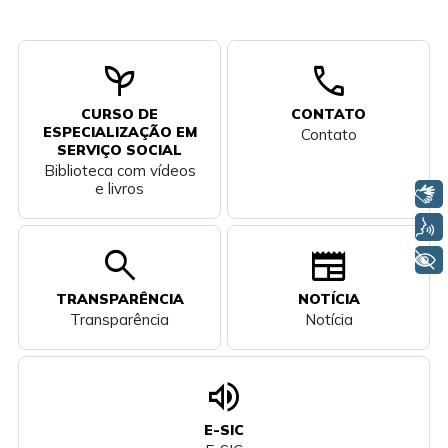
psychiatry
call
CURSO DE
CONTATO
ESPECIALIZAÇÃO EM
Contato
SERVIÇO SOCIAL
Biblioteca com vídeos
e livros
Libras
Voz
search
newspaper
+ Acessibilidade
TRANSPARÊNCIA
NOTÍCIA
Transparência
Notícia
volume_up
E-SIC