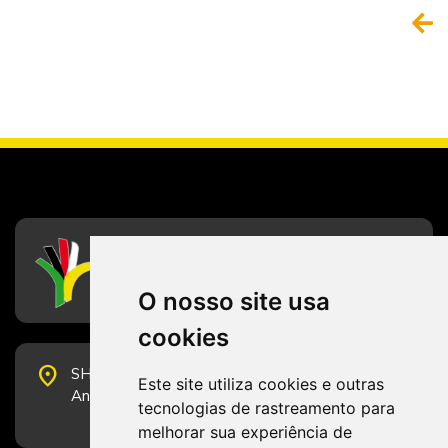
CFESS
Conselho Federal de Serviço Social
O nosso site usa
cookies
place
SHS Quadra 6, Bloco E, Complexo Brasil 21, 20º
Este site utiliza cookies e outras
Andar, Sala 2001 - CEP 70322-915 - Brasília/DF
tecnologias de rastreamento para
melhorar sua experiência de